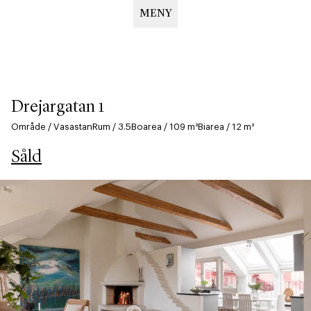
MENY
Hoppa
till
huvudinnehåll
Drejargatan 1
Område
/
Vasastan
Rum
/
3.5
Boarea
/
109
m²
Biarea
/
12
m²
Såld