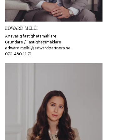
EDWARD MELKI
Ansvarig fastighetsmäklare
Grundare / Fastighetsmäklare
edward.melki@edwardpartners.se
070-480 11 71​​​​‌ ‍ ​‍​‍‌‍ ‌ ​‍‌‍‍‌‌‍‌ ‌‍‍‌‌‍ ‍​‍​‍​ ‍‍​‍​‍‌ ​ ‌‍​‌‌‍ ‍‌‍‍‌‌ ‌​‌ ‍‌​‍ ‍‌‍‍‌‌‍ ​‍​‍​‍ ​​‍​‍‌‍‍​‌ ​‍‌‍‌‌‌‍‌‍​‍​‍​ ‍‍​‍​‍​‍ ‌ ​ ‌ ‌​‌ ‌‌‌‍‌​‌‍‍‌‌‍ ​‍ ‌‍‍‌‌‍ ‍‌ ‌​‌‍‌‌‌‍ ‍‌ ‌​​‍ ‌‍‌‌‌‍‌​‌‍‍‌‌ ‌​​‍ ‌‍ ‌‌‍ ‌‍‌​‌‍‌‌​ ‌‌ ​​‌ ​‍‌‍‌‌‌ ​ ‌‍‌‌‌‍ ‍‌ ‌​‌‍​‌‌ ‌​‌‍‍‌‌‍ ‌‍ ‍​ ‍ ‌‍‍‌‌‍‌​​ ‌‌​‍​‌​​‌‌​ ‍​ ​‌​ ​‌​ ‌​​ ​‌​ ‌ ‌‌ ‌​‌‌‌​ ‌​ ‍ ‌ ‌​‌ ‍‌‌ ​​‌‍‌‌​ ‌‌‍‌‌‌‍ ‌‌ ​​‌‍ ​‌‍ ‌ ‍‌‌‍‌‌‌‍‌‌​ ‍ ‌ ​​‌‍​‌‌ ‌​‌‍‍​​ ‌‌‍​ ‌ ​‍‌‍ ‌​‍ ‍‌‍​ ‌‍‌‌‌‍ ​‌‍ ​‌‌​​‌‍‍​‌‍ ‌‍ ‍‌‍‌‌​ ‌‍​‍‌‍​‌‌ ​ ‌‍‌‌‌‌‌‌‌ ​‍‌‍ ​​ ‌​‍‌‌​ ​‍‌​‌‍‌ ​ ‌ ‌​‌ ‌‌‌‍‌​‌‍‍‌‌‍ ​‍‌‍‌‍‍‌‌‍‌​​ ‌‌​‍​‌​​‌‌​ ‍​ ​‌​ ​‌​ ‌​​ ​‌​ ‌ ‌‌ ‌​‌‌‌​ ‌​‍‌‍‌ ‌​‌ ‍‌‌ ​​‌‍‌‌​ ‌‌‍‌‌‌‍ ‌‌ ​​‌‍ ​‌‍ ‌ ‍‌‌‍‌‌‌‍‌‌​‍‌‍‌ ​​‌‍​‌‌ ‌​‌‍‍​​ ‌‌‍​ ‌ ​‍‌‍ ‌​‍ ‍‌‍​ ‌‍‌‌‌‍ ​‌‍ ​‌‌​​‌‍‍​‌‍ ‌‍ ‍‌‍‌‌​‍‌‍‌‍‍‌‌ ​ ‌​‌​‌ ​‍‌‍​‌‌‍‌‍‌ ‌​​ ‌​‍​‍‌ ‌