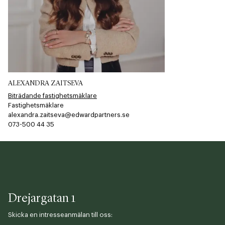
ALEXANDRA ZAITSEVA
Biträdande fastighetsmäklare
Fastighetsmäklare
alexandra.zaitseva@edwardpartners.se
073-500 44 35​​​​‌ ‍ ​‍​‍‌‍ ‌ ​‍‌‍‍‌‌‍‌ ‌‍‍‌‌‍ ‍​‍​‍​ ‍‍​‍​‍‌ ​ ‌‍​‌‌‍ ‍‌‍‍‌‌ ‌​‌ ‍‌​‍ ‍‌‍‍‌‌‍ ​‍​‍​‍ ​​‍​‍‌‍‍​‌ ​‍‌‍‌‌‌‍‌‍​‍​‍​ ‍‍​‍​‍​‍ ‌ ​ ‌ ‌​‌ ‌‌‌‍‌​‌‍‍‌‌‍ ​‍ ‌‍‍‌‌‍ ‍‌ ‌​‌‍‌‌‌‍ ‍‌ ‌​​‍ ‌‍‌‌‌‍‌​‌‍‍‌‌ ‌​​‍ ‌‍ ‌‌‍ ‌‍‌​‌‍‌‌​ ‌‌ ​​‌ ​‍‌‍‌‌‌ ​ ‌‍‌‌‌‍ ‍‌ ‌​‌‍​‌‌ ‌​‌‍‍‌‌‍ ‌‍ ‍​ ‍ ‌‍‍‌‌‍‌​​ ‌‌​‍​‌​​‌‌​ ‍‌​‌‌​ ‌​​ ‌ ​ ‌‍​ ​‍​ ​‍​ ​‍​ ‌ ‌​​‍‌​​‌​ ​‌‌​​ ​ ‌​​ ​‍‌​​‌​ ​‌‌​​‍​ ​‍‌​​ ‌​‌‌‌​‌‌​ ‌​​ ‌‌‌​​‌​ ‌‍​ ​‌‌​​‌​ ​‍​ ‍‌​ ‌ ​ ​‌​ ​​​ ‍ ‌ ‌​‌ ‍‌‌ ​​‌‍‌‌​ ‌‌‍‌‌‌‍ ‌‌ ​​‌‍ ​‌‍ ‌ ‍‌‌‍‌‌‌‍‌‌​ ‍ ‌ ​​‌‍​‌‌ ‌​‌‍‍​​ ‌‌‍​ ‌ ​‍‌‍ ‌​‍ ‍‌‍​ ‌‍‌‌‌‍ ​‌‍ ​‌‌​​‌‍‍​‌‍ ‌‍ ‍‌‍‌‌​ ‌‍​‍‌‍​‌‌ ​ ‌‍‌‌‌‌‌‌‌ ​‍‌‍ ​​ ‌​‍‌‌​ ​‍‌​‌‍‌ ​ ‌ ‌​‌ ‌‌‌‍‌​‌‍‍‌‌‍ ​‍‌‍‌‍‍‌‌‍‌​​ ‌‌​‍​‌​​‌‌​ ‍‌​‌‌​ ‌​​ ‌ ​ ‌‍​ ​‍​ ​‍​ ​‍​ ‌ ‌​​‍‌​​‌​ ​‌‌​​ ​ ‌​​ ​‍‌​​‌​ ​‌‌​​‍​ ​‍‌​​ ‌​‌‌‌​‌‌​ ‌​​ ‌‌‌​​‌​ ‌‍​ ​‌‌​​‌​ ​‍​ ‍‌​ ‌ ​ ​‌​ ​​​‍‌‍‌ ‌​‌ ‍‌‌ ​​‌‍‌‌​ ‌‌‍‌‌‌‍ ‌‌ ​​‌‍ ​‌‍ ‌ ‍‌‌‍‌‌‌‍‌‌​‍‌‍‌ ​​‌‍​‌‌ ‌​‌‍‍​​ ‌‌‍​ ‌ ​‍‌‍ ‌​‍ ‍‌‍​ ‌‍‌‌‌‍ ​‌‍ ​‌‌​​‌‍‍​‌‍ ‌‍ ‍‌‍‌‌​‍‌‍‌‍‍‌‌ ​ ‌​‌​‌ ​‍‌‍​‌‌‍‌‍‌ ‌​​ ‌​‍​‍‌ ‌
Drejargatan 1
Skicka en intresseanmälan till oss: