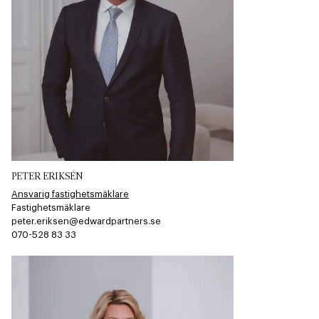
PETER ERIKSÉN
Ansvarig fastighetsmäklare
Fastighetsmäklare
peter.eriksen@edwardpartners.se
070-528 83 33​​​​‌ ‍ ​‍​‍‌‍ ‌ ​‍‌‍‍‌‌‍‌ ‌‍‍‌‌‍ ‍​‍​‍​ ‍‍​‍​‍‌ ​ ‌‍​‌‌‍ ‍‌‍‍‌‌ ‌​‌ ‍‌​‍ ‍‌‍‍‌‌‍ ​‍​‍​‍ ​​‍​‍‌‍‍​‌ ​‍‌‍‌‌‌‍‌‍​‍​‍​ ‍‍​‍​‍​‍ ‌ ​ ‌ ‌​‌ ‌‌‌‍‌​‌‍‍‌‌‍ ​‍ ‌‍‍‌‌‍ ‍‌ ‌​‌‍‌‌‌‍ ‍‌ ‌​​‍ ‌‍‌‌‌‍‌​‌‍‍‌‌ ‌​​‍ ‌‍ ‌‌‍ ‌‍‌​‌‍‌‌​ ‌‌ ​​‌ ​‍‌‍‌‌‌ ​ ‌‍‌‌‌‍ ‍‌ ‌​‌‍​‌‌ ‌​‌‍‍‌‌‍ ‌‍ ‍​ ‍ ‌‍‍‌‌‍‌​​ ‌‌​‍​‌​​‌‌​ ‍‌​‌‍‌​​‌‌​‌​​ ​‌‌​‌‍​ ‌‍​ ​​‌​​‌​ ​‍​ ​‌​ ​‌‌​‌‍​ ‌​​ ‌‍​ ‍‌‌​‌‌‌​​‌​ ‌​‌​​‍​ ​‌‌​‌‍‌​‌‍​ ​​‌​‌‍​ ‌‌‌​​‌​ ‌‍​ ​‌​ ‌​‌​‌‍​ ‌ ​ ​‍​ ‍ ‌ ‌​‌ ‍‌‌ ​​‌‍‌‌​ ‌‌‍‌‌‌‍ ‌‌ ​​‌‍ ​‌‍ ‌ ‍‌‌‍‌‌‌‍‌‌​ ‍ ‌ ​​‌‍​‌‌ ‌​‌‍‍​​ ‌‌‍​ ‌ ​‍‌‍ ‌​‍ ‍‌‍​ ‌‍‌‌‌‍ ​‌‍ ​‌‌​​‌‍‍​‌‍ ‌‍ ‍‌‍‌‌​ ‌‍​‍‌‍​‌‌ ​ ‌‍‌‌‌‌‌‌‌ ​‍‌‍ ​​ ‌​‍‌‌​ ​‍‌​‌‍‌ ​ ‌ ‌​‌ ‌‌‌‍‌​‌‍‍‌‌‍ ​‍‌‍‌‍‍‌‌‍‌​​ ‌‌​‍​‌​​‌‌​ ‍‌​‌‍‌​​‌‌​‌​​ ​‌‌​‌‍​ ‌‍​ ​​‌​​‌​ ​‍​ ​‌​ ​‌‌​‌‍​ ‌​​ ‌‍​ ‍‌‌​‌‌‌​​‌​ ‌​‌​​‍​ ​‌‌​‌‍‌​‌‍​ ​​‌​‌‍​ ‌‌‌​​‌​ ‌‍​ ​‌​ ‌​‌​‌‍​ ‌ ​ ​‍​‍‌‍‌ ‌​‌ ‍‌‌ ​​‌‍‌‌​ ‌‌‍‌‌‌‍ ‌‌ ​​‌‍ ​‌‍ ‌ ‍‌‌‍‌‌‌‍‌‌​‍‌‍‌ ​​‌‍​‌‌ ‌​‌‍‍​​ ‌‌‍​ ‌ ​‍‌‍ ‌​‍ ‍‌‍​ ‌‍‌‌‌‍ ​‌‍ ​‌‌​​‌‍‍​‌‍ ‌‍ ‍‌‍‌‌​‍‌‍‌‍‍‌‌ ​ ‌​‌​‌ ​‍‌‍​‌‌‍‌‍‌ ‌​​ ‌​‍​‍‌ ‌