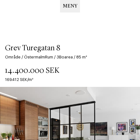
MENY
Hoppa
till
huvudinnehåll
Grev Turegatan 8
Område
/
Östermalm
Rum
/
3
Boarea
/
85
m²
14.400.000
SEK
169.412
SEK/m²