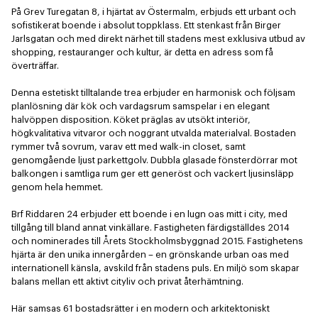
På Grev Turegatan 8, i hjärtat av Östermalm, erbjuds ett urbant och 
sofistikerat boende i absolut toppklass. Ett stenkast från Birger 
Jarlsgatan och med direkt närhet till stadens mest exklusiva utbud av 
shopping, restauranger och kultur, är detta en adress som få 
överträffar.  

Denna estetiskt tilltalande trea erbjuder en harmonisk och följsam 
planlösning där kök och vardagsrum samspelar i en elegant 
halvöppen disposition. Köket präglas av utsökt interiör, 
högkvalitativa vitvaror och noggrant utvalda materialval. Bostaden 
rymmer två sovrum, varav ett med walk-in closet, samt 
genomgående ljust parkettgolv. Dubbla glasade fönsterdörrar mot 
balkongen i samtliga rum ger ett generöst och vackert ljusinsläpp 
genom hela hemmet. 

Brf Riddaren 24 erbjuder ett boende i en lugn oas mitt i city, med 
tillgång till bland annat vinkällare. Fastigheten färdigställdes 2014 
och nominerades till Årets Stockholmsbyggnad 2015. Fastighetens 
hjärta är den unika innergården – en grönskande urban oas med 
internationell känsla, avskild från stadens puls. En miljö som skapar 
balans mellan ett aktivt cityliv och privat återhämtning. 

Här samsas 61 bostadsrätter i en modern och arkitektoniskt 