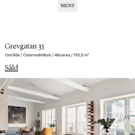
MENY
Hoppa
till
huvudinnehåll
Grevgatan 35
Område
/
Östermalm
Rum
/
4
Boarea
/
155,5
m²
Såld