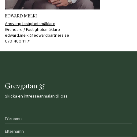
EDWARD MELKI
Ansvarig fastighetsmäklare
Grundare / Fastighetsmäklare
edward.melki@edwardpartners.se
070-480 11 71​​​​‌ ‍ ​‍​‍‌‍ ‌ ​‍‌‍‍‌‌‍‌ ‌‍‍‌‌‍ ‍​‍​‍​ ‍‍​‍​‍‌ ​ ‌‍​‌‌‍ ‍‌‍‍‌‌ ‌​‌ ‍‌​‍ ‍‌‍‍‌‌‍ ​‍​‍​‍ ​​‍​‍‌‍‍​‌ ​‍‌‍‌‌‌‍‌‍​‍​‍​ ‍‍​‍​‍​‍ ‌ ​ ‌ ‌​‌ ‌‌‌‍‌​‌‍‍‌‌‍ ​‍ ‌‍‍‌‌‍ ‍‌ ‌​‌‍‌‌‌‍ ‍‌ ‌​​‍ ‌‍‌‌‌‍‌​‌‍‍‌‌ ‌​​‍ ‌‍ ‌‌‍ ‌‍‌​‌‍‌‌​ ‌‌ ​​‌ ​‍‌‍‌‌‌ ​ ‌‍‌‌‌‍ ‍‌ ‌​‌‍​‌‌ ‌​‌‍‍‌‌‍ ‌‍ ‍​ ‍ ‌‍‍‌‌‍‌​​ ‌‌​‍​‌​​‌‌​ ‍​ ​‌​ ​‌​ ‌​​ ​‌​ ‌ ‌‌ ‌​‌‌‌​ ‌​ ‍ ‌ ‌​‌ ‍‌‌ ​​‌‍‌‌​ ‌‌‍‌‌‌‍ ‌‌ ​​‌‍ ​‌‍ ‌ ‍‌‌‍‌‌‌‍‌‌​ ‍ ‌ ​​‌‍​‌‌ ‌​‌‍‍​​ ‌‌‍​ ‌ ​‍‌‍ ‌​‍ ‍‌‍​ ‌‍‌‌‌‍ ​‌‍ ​‌‌​​‌‍‍​‌‍ ‌‍ ‍‌‍‌‌​ ‌‍​‍‌‍​‌‌ ​ ‌‍‌‌‌‌‌‌‌ ​‍‌‍ ​​ ‌​‍‌‌​ ​‍‌​‌‍‌ ​ ‌ ‌​‌ ‌‌‌‍‌​‌‍‍‌‌‍ ​‍‌‍‌‍‍‌‌‍‌​​ ‌‌​‍​‌​​‌‌​ ‍​ ​‌​ ​‌​ ‌​​ ​‌​ ‌ ‌‌ ‌​‌‌‌​ ‌​‍‌‍‌ ‌​‌ ‍‌‌ ​​‌‍‌‌​ ‌‌‍‌‌‌‍ ‌‌ ​​‌‍ ​‌‍ ‌ ‍‌‌‍‌‌‌‍‌‌​‍‌‍‌ ​​‌‍​‌‌ ‌​‌‍‍​​ ‌‌‍​ ‌ ​‍‌‍ ‌​‍ ‍‌‍​ ‌‍‌‌‌‍ ​‌‍ ​‌‌​​‌‍‍​‌‍ ‌‍ ‍‌‍‌‌​‍‌‍‌‍‍‌‌ ​ ‌​‌​‌ ​‍‌‍​‌‌‍‌‍‌ ‌​​ ‌​‍​‍‌ ‌
Grevgatan 35
Skicka en intresseanmälan till oss:
Förnamn
Efternamn