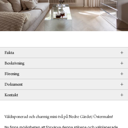
+
Fakta
+
Beskrivning
+
Förening
+
Dokument
+
Kontakt
Väldisponerad och charmig mini-två på Nedre Gärdet/Östermalm!
Nu finns möjligheten att förvärva denna stilrena och välplanerade 