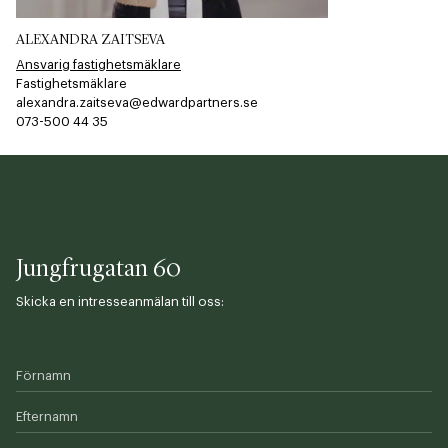
ALEXANDRA ZAITSEVA
Ansvarig fastighetsmäklare
Fastighetsmäklare
alexandra.zaitseva@edwardpartners.se
073-500 44 35​​​​‌ ‍ ​‍​‍‌‍ ‌ ​‍‌‍‍‌‌‍‌ ‌‍‍‌‌‍ ‍​‍​‍​ ‍‍​‍​‍‌ ​ ‌‍​‌‌‍ ‍‌‍‍‌‌ ‌​‌ ‍‌​‍ ‍‌‍‍‌‌‍ ​‍​‍​‍ ​​‍​‍‌‍‍​‌ ​‍‌‍‌‌‌‍‌‍​‍​‍​ ‍‍​‍​‍​‍ ‌ ​ ‌ ‌​‌ ‌‌‌‍‌​‌‍‍‌‌‍ ​‍ ‌‍‍‌‌‍ ‍‌ ‌​‌‍‌‌‌‍ ‍‌ ‌​​‍ ‌‍‌‌‌‍‌​‌‍‍‌‌ ‌​​‍ ‌‍ ‌‌‍ ‌‍‌​‌‍‌‌​ ‌‌ ​​‌ ​‍‌‍‌‌‌ ​ ‌‍‌‌‌‍ ‍‌ ‌​‌‍​‌‌ ‌​‌‍‍‌‌‍ ‌‍ ‍​ ‍ ‌‍‍‌‌‍‌​​ ‌‌​‍​‌​​‌‌​ ‍‌​‌‌​ ‌​​ ‌ ​ ‌‍​ ​‍​ ​‍​ ​‍​ ‌ ‌​​‍‌​​‌​ ​‌‌​​ ​ ‌​​ ​‍‌​​‌​ ​‌‌​​‍​ ​‍‌​​ ‌​‌‌‌​‌‌​ ‌​​ ‌‌‌​​‌​ ‌‍​ ​‌‌​​‌​ ​‍​ ‍‌​ ‌ ​ ​‌​ ​​​ ‍ ‌ ‌​‌ ‍‌‌ ​​‌‍‌‌​ ‌‌‍‌‌‌‍ ‌‌ ​​‌‍ ​‌‍ ‌ ‍‌‌‍‌‌‌‍‌‌​ ‍ ‌ ​​‌‍​‌‌ ‌​‌‍‍​​ ‌‌‍​ ‌ ​‍‌‍ ‌​‍ ‍‌‍​ ‌‍‌‌‌‍ ​‌‍ ​‌‌​​‌‍‍​‌‍ ‌‍ ‍‌‍‌‌​ ‌‍​‍‌‍​‌‌ ​ ‌‍‌‌‌‌‌‌‌ ​‍‌‍ ​​ ‌​‍‌‌​ ​‍‌​‌‍‌ ​ ‌ ‌​‌ ‌‌‌‍‌​‌‍‍‌‌‍ ​‍‌‍‌‍‍‌‌‍‌​​ ‌‌​‍​‌​​‌‌​ ‍‌​‌‌​ ‌​​ ‌ ​ ‌‍​ ​‍​ ​‍​ ​‍​ ‌ ‌​​‍‌​​‌​ ​‌‌​​ ​ ‌​​ ​‍‌​​‌​ ​‌‌​​‍​ ​‍‌​​ ‌​‌‌‌​‌‌​ ‌​​ ‌‌‌​​‌​ ‌‍​ ​‌‌​​‌​ ​‍​ ‍‌​ ‌ ​ ​‌​ ​​​‍‌‍‌ ‌​‌ ‍‌‌ ​​‌‍‌‌​ ‌‌‍‌‌‌‍ ‌‌ ​​‌‍ ​‌‍ ‌ ‍‌‌‍‌‌‌‍‌‌​‍‌‍‌ ​​‌‍​‌‌ ‌​‌‍‍​​ ‌‌‍​ ‌ ​‍‌‍ ‌​‍ ‍‌‍​ ‌‍‌‌‌‍ ​‌‍ ​‌‌​​‌‍‍​‌‍ ‌‍ ‍‌‍‌‌​‍‌‍‌‍‍‌‌ ​ ‌​‌​‌ ​‍‌‍​‌‌‍‌‍‌ ‌​​ ‌​‍​‍‌ ‌
Jungfrugatan 60
Skicka en intresseanmälan till oss:
Förnamn
Efternamn