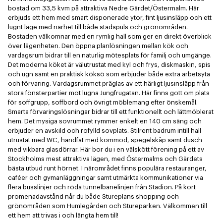
bostad om 33,5 kvm på attraktiva Nedre Gärdet/Östermalm. Här 
erbjuds ett hem med smart disponerade ytor, fint ljusinsläpp och ett 
lugnt läge med närhet till både stadspuls och grönområden. 
Bostaden välkomnar med en rymlig hall som ger en direkt överblick 
över lägenheten. Den öppna planlösningen mellan kök och 
vardagsrum bidrar till en naturlig mötesplats för familj och umgänge. 
Det moderna köket är välutrustat med kyl och frys, diskmaskin, spis 
och ugn samt en praktisk köksö som erbjuder både extra arbetsyta 
och förvaring. Vardagsrummet präglas av ett härligt ljusinsläpp från 
stora fönsterpartier mot lugna Jungfrugatan. Här finns gott om plats 
för soffgrupp, soffbord och övrigt möblemang efter önskemål. 
Smarta förvaringslösningar bidrar till ett funktionellt och lättmöblerat 
hem. Det mysiga sovrummet rymmer enkelt en 140 cm säng och 
erbjuder en avskild och rofylld sovplats. Stilrent badrum intill hall 
utrustat med WC, handfat med kommod, spegelskåp samt dusch 
med vikbara glasdörrar. Här bor du i en välskött förening på ett av 
Stockholms mest attraktiva lägen, med Östermalms och Gärdets 
bästa utbud runt hörnet. I närområdet finns populära restauranger, 
caféer och gymanläggningar samt utmärkta kommunikationer via 
flera busslinjer och röda tunnelbanelinjen från Stadion. På kort 
promenadavstånd når du både Stureplans shopping och 
grönområden som Humlegården och Stureparken. Välkommen till 
ett hem att trivas i och längta hem till!