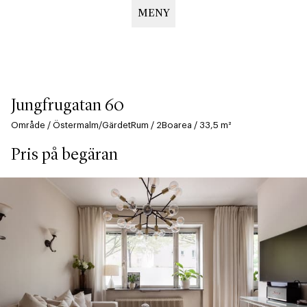
MENY
Hoppa
till
huvudinnehåll
Jungfrugatan 60
Område
/
Östermalm/Gärdet
Rum
/
2
Boarea
/
33,5
m²
Pris på begäran