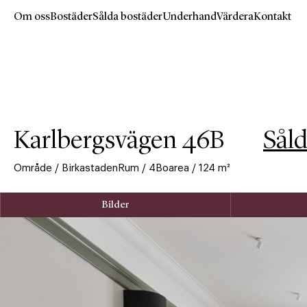
Om oss
Bostäder
Sålda bostäder
Underhand
Värdera
Kontakt
Hoppa
till
huvudinnehåll
Karlbergsvägen 46B
Sål
Område
/
Birkastaden
Rum
/
4
Boarea
/
124
m²
Bilder