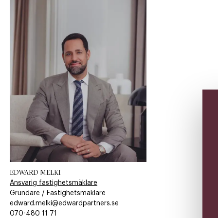
EDWARD MELKI
Ansvarig fastighetsmäklare
Grundare / Fastighetsmäklare
edward.melki@edwardpartners.se
070-480 11 71​​​​‌ ‍ ​‍​‍‌‍ ‌ ​‍‌‍‍‌‌‍‌ ‌‍‍‌‌‍ ‍​‍​‍​ ‍‍​‍​‍‌ ​ ‌‍​‌‌‍ ‍‌‍‍‌‌ ‌​‌ ‍‌​‍ ‍‌‍‍‌‌‍ ​‍​‍​‍ ​​‍​‍‌‍‍​‌ ​‍‌‍‌‌‌‍‌‍​‍​‍​ ‍‍​‍​‍​‍ ‌ ​ ‌ ‌​‌ ‌‌‌‍‌​‌‍‍‌‌‍ ​‍ ‌‍‍‌‌‍ ‍‌ ‌​‌‍‌‌‌‍ ‍‌ ‌​​‍ ‌‍‌‌‌‍‌​‌‍‍‌‌ ‌​​‍ ‌‍ ‌‌‍ ‌‍‌​‌‍‌‌​ ‌‌ ​​‌ ​‍‌‍‌‌‌ ​ ‌‍‌‌‌‍ ‍‌ ‌​‌‍​‌‌ ‌​‌‍‍‌‌‍ ‌‍ ‍​ ‍ ‌‍‍‌‌‍‌​​ ‌‌​‍​‌​​‌‌​ ‍​ ​‌​ ​‌​ ‌​​ ​‌​ ‌ ‌‌ ‌​‌‌‌​ ‌​ ‍ ‌ ‌​‌ ‍‌‌ ​​‌‍‌‌​ ‌‌‍‌‌‌‍ ‌‌ ​​‌‍ ​‌‍ ‌ ‍‌‌‍‌‌‌‍‌‌​ ‍ ‌ ​​‌‍​‌‌ ‌​‌‍‍​​ ‌‌‍​ ‌ ​‍‌‍ ‌​‍ ‍‌‍​ ‌‍‌‌‌‍ ​‌‍ ​‌‌​​‌‍‍​‌‍ ‌‍ ‍‌‍‌‌​ ‌‍​‍‌‍​‌‌ ​ ‌‍‌‌‌‌‌‌‌ ​‍‌‍ ​​ ‌​‍‌‌​ ​‍‌​‌‍‌ ​ ‌ ‌​‌ ‌‌‌‍‌​‌‍‍‌‌‍ ​‍‌‍‌‍‍‌‌‍‌​​ ‌‌​‍​‌​​‌‌​ ‍​ ​‌​ ​‌​ ‌​​ ​‌​ ‌ ‌‌ ‌​‌‌‌​ ‌​‍‌‍‌ ‌​‌ ‍‌‌ ​​‌‍‌‌​ ‌‌‍‌‌‌‍ ‌‌ ​​‌‍ ​‌‍ ‌ ‍‌‌‍‌‌‌‍‌‌​‍‌‍‌ ​​‌‍​‌‌ ‌​‌‍‍​​ ‌‌‍​ ‌ ​‍‌‍ ‌​‍ ‍‌‍​ ‌‍‌‌‌‍ ​‌‍ ​‌‌​​‌‍‍​‌‍ ‌‍ ‍‌‍‌‌​‍‌‍‌‍‍‌‌ ​ ‌​‌​‌ ​‍‌‍​‌‌‍‌‍‌ ‌​​ ‌​‍​‍‌ ‌