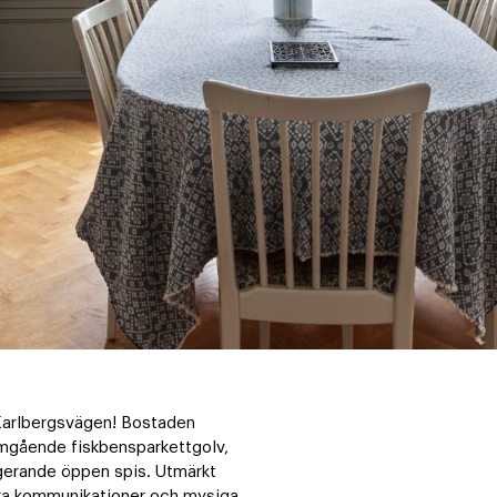
Karlbergsvägen! Bostaden 
omgående fiskbensparkettgolv, 
gerande öppen spis. Utmärkt 
 bra kommunikationer och mysiga 