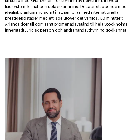
utrustad med KNX-system för styrning av belysning, inbyggt 
ljudsystem, klimat och solavskärmning. Detta är ett boende med 
idealisk planlösning som tål att jämföras med internationella 
prestigebostäder med ett läge utöver det vanliga, 30 minuter till 
Arlanda dörr till dörr samt promenadavstånd till hela Stockholms 
innerstad! Juridisk person och andrahandsuthyrning godkänns!