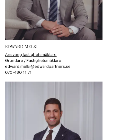
EDWARD MELKI
Ansvarig fastighetsmäklare
Grundare / Fastighetsmäklare
edward.melki@edwardpartners.se
070-480 11 71​​​​‌ ‍ ​‍​‍‌‍ ‌ ​‍‌‍‍‌‌‍‌ ‌‍‍‌‌‍ ‍​‍​‍​ ‍‍​‍​‍‌ ​ ‌‍​‌‌‍ ‍‌‍‍‌‌ ‌​‌ ‍‌​‍ ‍‌‍‍‌‌‍ ​‍​‍​‍ ​​‍​‍‌‍‍​‌ ​‍‌‍‌‌‌‍‌‍​‍​‍​ ‍‍​‍​‍​‍ ‌ ​ ‌ ‌​‌ ‌‌‌‍‌​‌‍‍‌‌‍ ​‍ ‌‍‍‌‌‍ ‍‌ ‌​‌‍‌‌‌‍ ‍‌ ‌​​‍ ‌‍‌‌‌‍‌​‌‍‍‌‌ ‌​​‍ ‌‍ ‌‌‍ ‌‍‌​‌‍‌‌​ ‌‌ ​​‌ ​‍‌‍‌‌‌ ​ ‌‍‌‌‌‍ ‍‌ ‌​‌‍​‌‌ ‌​‌‍‍‌‌‍ ‌‍ ‍​ ‍ ‌‍‍‌‌‍‌​​ ‌‌​‍​‌​​‌‌​ ‍​ ​‌​ ​‌​ ‌​​ ​‌​ ‌ ‌‌ ‌​‌‌‌​ ‌​ ‍ ‌ ‌​‌ ‍‌‌ ​​‌‍‌‌​ ‌‌‍‌‌‌‍ ‌‌ ​​‌‍ ​‌‍ ‌ ‍‌‌‍‌‌‌‍‌‌​ ‍ ‌ ​​‌‍​‌‌ ‌​‌‍‍​​ ‌‌‍​ ‌ ​‍‌‍ ‌​‍ ‍‌‍​ ‌‍‌‌‌‍ ​‌‍ ​‌‌​​‌‍‍​‌‍ ‌‍ ‍‌‍‌‌​ ‌‍​‍‌‍​‌‌ ​ ‌‍‌‌‌‌‌‌‌ ​‍‌‍ ​​ ‌​‍‌‌​ ​‍‌​‌‍‌ ​ ‌ ‌​‌ ‌‌‌‍‌​‌‍‍‌‌‍ ​‍‌‍‌‍‍‌‌‍‌​​ ‌‌​‍​‌​​‌‌​ ‍​ ​‌​ ​‌​ ‌​​ ​‌​ ‌ ‌‌ ‌​‌‌‌​ ‌​‍‌‍‌ ‌​‌ ‍‌‌ ​​‌‍‌‌​ ‌‌‍‌‌‌‍ ‌‌ ​​‌‍ ​‌‍ ‌ ‍‌‌‍‌‌‌‍‌‌​‍‌‍‌ ​​‌‍​‌‌ ‌​‌‍‍​​ ‌‌‍​ ‌ ​‍‌‍ ‌​‍ ‍‌‍​ ‌‍‌‌‌‍ ​‌‍ ​‌‌​​‌‍‍​‌‍ ‌‍ ‍‌‍‌‌​‍‌‍‌‍‍‌‌ ​ ‌​‌​‌ ​‍‌‍​‌‌‍‌‍‌ ‌​​ ‌​‍​‍‌ ‌