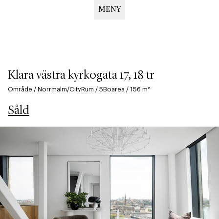
MENY
Hoppa
till
huvudinnehåll
Klara västra kyrkogata 17, 18 tr
Område
/
Norrmalm/City
Rum
/
5
Boarea
/
156
m²
Såld