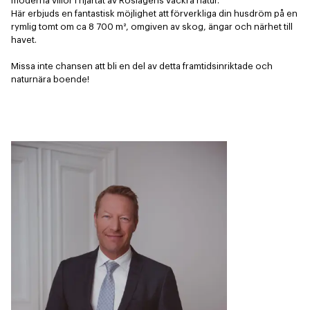
moderna villor i hjärtat av Roslagens vackra natur. 

Här erbjuds en fantastisk möjlighet att förverkliga din husdröm på en 
rymlig tomt om ca 8 700 m², omgiven av skog, ängar och närhet till 
havet.

Missa inte chansen att bli en del av detta framtidsinriktade och 
naturnära boende!