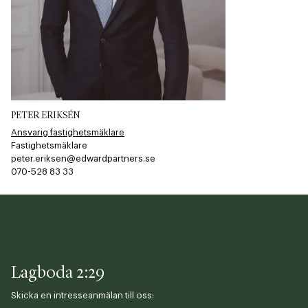
PETER ERIKSÉN
Ansvarig fastighetsmäklare
Fastighetsmäklare
peter.eriksen@edwardpartners.se
070-528 83 33​​​​‌ ‍ ​‍​‍‌‍ ‌ ​‍‌‍‍‌‌‍‌ ‌‍‍‌‌‍ ‍​‍​‍​ ‍‍​‍​‍‌ ​ ‌‍​‌‌‍ ‍‌‍‍‌‌ ‌​‌ ‍‌​‍ ‍‌‍‍‌‌‍ ​‍​‍​‍ ​​‍​‍‌‍‍​‌ ​‍‌‍‌‌‌‍‌‍​‍​‍​ ‍‍​‍​‍​‍ ‌ ​ ‌ ‌​‌ ‌‌‌‍‌​‌‍‍‌‌‍ ​‍ ‌‍‍‌‌‍ ‍‌ ‌​‌‍‌‌‌‍ ‍‌ ‌​​‍ ‌‍‌‌‌‍‌​‌‍‍‌‌ ‌​​‍ ‌‍ ‌‌‍ ‌‍‌​‌‍‌‌​ ‌‌ ​​‌ ​‍‌‍‌‌‌ ​ ‌‍‌‌‌‍ ‍‌ ‌​‌‍​‌‌ ‌​‌‍‍‌‌‍ ‌‍ ‍​ ‍ ‌‍‍‌‌‍‌​​ ‌‌​‍​‌​​‌‌​ ‍‌​‌‍‌​​‌‌​‌​​ ​‌‌​‌‍​ ‌‍​ ​​‌​​‌​ ​‍​ ​‌​ ​‌‌​‌‍​ ‌​​ ‌‍​ ‍‌‌​‌‌‌​​‌​ ‌​‌​​‍​ ​‌‌​‌‍‌​‌‍​ ​​‌​‌‍​ ‌‌‌​​‌​ ‌‍​ ​‌​ ‌​‌​‌‍​ ‌ ​ ​‍​ ‍ ‌ ‌​‌ ‍‌‌ ​​‌‍‌‌​ ‌‌‍‌‌‌‍ ‌‌ ​​‌‍ ​‌‍ ‌ ‍‌‌‍‌‌‌‍‌‌​ ‍ ‌ ​​‌‍​‌‌ ‌​‌‍‍​​ ‌‌‍​ ‌ ​‍‌‍ ‌​‍ ‍‌‍​ ‌‍‌‌‌‍ ​‌‍ ​‌‌​​‌‍‍​‌‍ ‌‍ ‍‌‍‌‌​ ‌‍​‍‌‍​‌‌ ​ ‌‍‌‌‌‌‌‌‌ ​‍‌‍ ​​ ‌​‍‌‌​ ​‍‌​‌‍‌ ​ ‌ ‌​‌ ‌‌‌‍‌​‌‍‍‌‌‍ ​‍‌‍‌‍‍‌‌‍‌​​ ‌‌​‍​‌​​‌‌​ ‍‌​‌‍‌​​‌‌​‌​​ ​‌‌​‌‍​ ‌‍​ ​​‌​​‌​ ​‍​ ​‌​ ​‌‌​‌‍​ ‌​​ ‌‍​ ‍‌‌​‌‌‌​​‌​ ‌​‌​​‍​ ​‌‌​‌‍‌​‌‍​ ​​‌​‌‍​ ‌‌‌​​‌​ ‌‍​ ​‌​ ‌​‌​‌‍​ ‌ ​ ​‍​‍‌‍‌ ‌​‌ ‍‌‌ ​​‌‍‌‌​ ‌‌‍‌‌‌‍ ‌‌ ​​‌‍ ​‌‍ ‌ ‍‌‌‍‌‌‌‍‌‌​‍‌‍‌ ​​‌‍​‌‌ ‌​‌‍‍​​ ‌‌‍​ ‌ ​‍‌‍ ‌​‍ ‍‌‍​ ‌‍‌‌‌‍ ​‌‍ ​‌‌​​‌‍‍​‌‍ ‌‍ ‍‌‍‌‌​‍‌‍‌‍‍‌‌ ​ ‌​‌​‌ ​‍‌‍​‌‌‍‌‍‌ ‌​​ ‌​‍​‍‌ ‌
Lagboda 2:29
Skicka en intresseanmälan till oss: