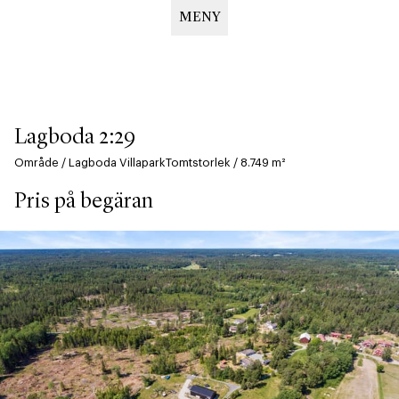
MENY
Hoppa
till
huvudinnehåll
Lagboda 2:29
Område
/
Lagboda Villapark
Tomtstorlek
/
8.749
m²
Pris på begäran