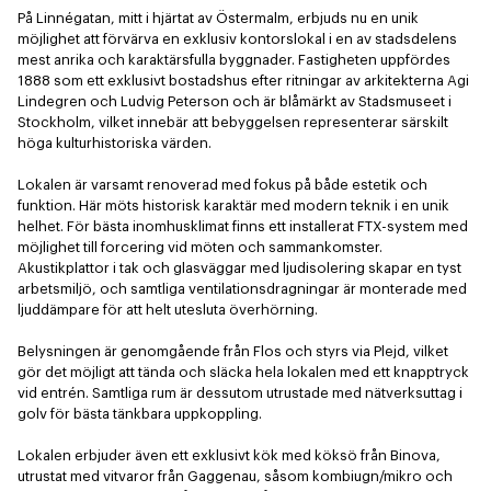
På Linnégatan, mitt i hjärtat av Östermalm, erbjuds nu en unik 
möjlighet att förvärva en exklusiv kontorslokal i en av stadsdelens 
mest anrika och karaktärsfulla byggnader. Fastigheten uppfördes 
1888 som ett exklusivt bostadshus efter ritningar av arkitekterna Agi 
Lindegren och Ludvig Peterson och är blåmärkt av Stadsmuseet i 
Stockholm, vilket innebär att bebyggelsen representerar särskilt 
höga kulturhistoriska värden.

Lokalen är varsamt renoverad med fokus på både estetik och 
funktion. Här möts historisk karaktär med modern teknik i en unik 
helhet. För bästa inomhusklimat finns ett installerat FTX-system med 
möjlighet till forcering vid möten och sammankomster. 
Akustikplattor i tak och glasväggar med ljudisolering skapar en tyst 
arbetsmiljö, och samtliga ventilationsdragningar är monterade med 
ljuddämpare för att helt utesluta överhörning.

Belysningen är genomgående från Flos och styrs via Plejd, vilket 
gör det möjligt att tända och släcka hela lokalen med ett knapptryck 
vid entrén. Samtliga rum är dessutom utrustade med nätverksuttag i 
golv för bästa tänkbara uppkoppling.

Lokalen erbjuder även ett exklusivt kök med köksö från Binova, 
utrustat med vitvaror från Gaggenau, såsom kombiugn/mikro och 