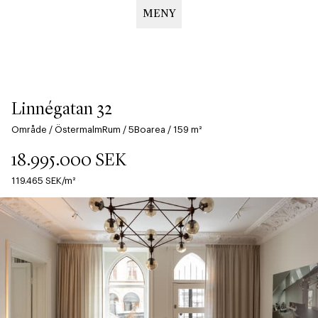
MENY
Hoppa
till
huvudinnehåll
Linnégatan 32
Område
/
Östermalm
Rum
/
5
Boarea
/
159
m²
18.995.000
SEK
119.465
SEK/m²