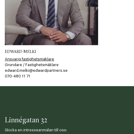
EDWARD MELKI
Ansvarig fastighetsmäklare
Grundare / Fastighetsmäklare
edward.melki@edwardpartners.se
070-480 11 71​​​​‌ ‍ ​‍​‍‌‍ ‌ ​‍‌‍‍‌‌‍‌ ‌‍‍‌‌‍ ‍​‍​‍​ ‍‍​‍​‍‌ ​ ‌‍​‌‌‍ ‍‌‍‍‌‌ ‌​‌ ‍‌​‍ ‍‌‍‍‌‌‍ ​‍​‍​‍ ​​‍​‍‌‍‍​‌ ​‍‌‍‌‌‌‍‌‍​‍​‍​ ‍‍​‍​‍​‍ ‌ ​ ‌ ‌​‌ ‌‌‌‍‌​‌‍‍‌‌‍ ​‍ ‌‍‍‌‌‍ ‍‌ ‌​‌‍‌‌‌‍ ‍‌ ‌​​‍ ‌‍‌‌‌‍‌​‌‍‍‌‌ ‌​​‍ ‌‍ ‌‌‍ ‌‍‌​‌‍‌‌​ ‌‌ ​​‌ ​‍‌‍‌‌‌ ​ ‌‍‌‌‌‍ ‍‌ ‌​‌‍​‌‌ ‌​‌‍‍‌‌‍ ‌‍ ‍​ ‍ ‌‍‍‌‌‍‌​​ ‌‌​‍​‌​​‌‌​ ‍​ ​‌​ ​‌​ ‌​​ ​‌​ ‌ ‌‌ ‌​‌‌‌​ ‌​ ‍ ‌ ‌​‌ ‍‌‌ ​​‌‍‌‌​ ‌‌‍‌‌‌‍ ‌‌ ​​‌‍ ​‌‍ ‌ ‍‌‌‍‌‌‌‍‌‌​ ‍ ‌ ​​‌‍​‌‌ ‌​‌‍‍​​ ‌‌‍​ ‌ ​‍‌‍ ‌​‍ ‍‌‍​ ‌‍‌‌‌‍ ​‌‍ ​‌‌​​‌‍‍​‌‍ ‌‍ ‍‌‍‌‌​ ‌‍​‍‌‍​‌‌ ​ ‌‍‌‌‌‌‌‌‌ ​‍‌‍ ​​ ‌​‍‌‌​ ​‍‌​‌‍‌ ​ ‌ ‌​‌ ‌‌‌‍‌​‌‍‍‌‌‍ ​‍‌‍‌‍‍‌‌‍‌​​ ‌‌​‍​‌​​‌‌​ ‍​ ​‌​ ​‌​ ‌​​ ​‌​ ‌ ‌‌ ‌​‌‌‌​ ‌​‍‌‍‌ ‌​‌ ‍‌‌ ​​‌‍‌‌​ ‌‌‍‌‌‌‍ ‌‌ ​​‌‍ ​‌‍ ‌ ‍‌‌‍‌‌‌‍‌‌​‍‌‍‌ ​​‌‍​‌‌ ‌​‌‍‍​​ ‌‌‍​ ‌ ​‍‌‍ ‌​‍ ‍‌‍​ ‌‍‌‌‌‍ ​‌‍ ​‌‌​​‌‍‍​‌‍ ‌‍ ‍‌‍‌‌​‍‌‍‌‍‍‌‌ ​ ‌​‌​‌ ​‍‌‍​‌‌‍‌‍‌ ‌​​ ‌​‍​‍‌ ‌
Linnégatan 32
Skicka en intresseanmälan till oss: