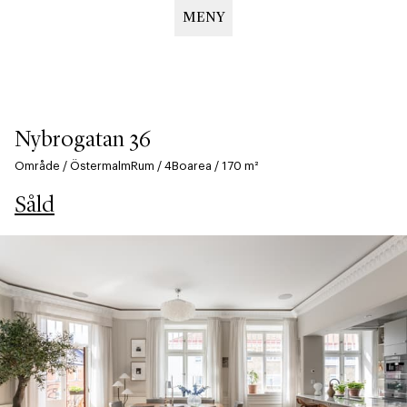
MENY
Hoppa
till
huvudinnehåll
Nybrogatan 36
Område
/
Östermalm
Rum
/
4
Boarea
/
170
m²
Såld