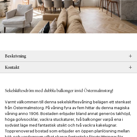
+
Beskrivning
+
Kontakt
Sekelskiftesdröm med dubbla balkonger invid Östermalmstorg!
Varmt välkommen till denna sekelskiftesvåning belägen ett stenkast 
från Östermalmstorg. På våning fyra av fem hittar du denna magiska 
våning anno 1906. Bostaden erbjuder bland annat generös takhöjd, 
höga golvsocklar, vackra stuckaturer, två balkonger varpå ena i 
sydväst läge med fantastisk utsikt och två vackra kakelugnar. 
Topprenoverad bostad som erbjuder en öppen planlösning mellan 
kök och vardagsrum vilket skapar fantastiska förutsättningar för 