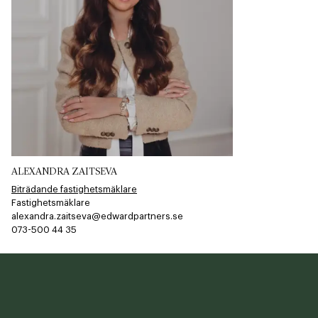
ALEXANDRA ZAITSEVA
Biträdande fastighetsmäklare
Fastighetsmäklare
alexandra.zaitseva@edwardpartners.se
073-500 44 35​​​​‌ ‍ ​‍​‍‌‍ ‌ ​‍‌‍‍‌‌‍‌ ‌‍‍‌‌‍ ‍​‍​‍​ ‍‍​‍​‍‌ ​ ‌‍​‌‌‍ ‍‌‍‍‌‌ ‌​‌ ‍‌​‍ ‍‌‍‍‌‌‍ ​‍​‍​‍ ​​‍​‍‌‍‍​‌ ​‍‌‍‌‌‌‍‌‍​‍​‍​ ‍‍​‍​‍​‍ ‌ ​ ‌ ‌​‌ ‌‌‌‍‌​‌‍‍‌‌‍ ​‍ ‌‍‍‌‌‍ ‍‌ ‌​‌‍‌‌‌‍ ‍‌ ‌​​‍ ‌‍‌‌‌‍‌​‌‍‍‌‌ ‌​​‍ ‌‍ ‌‌‍ ‌‍‌​‌‍‌‌​ ‌‌ ​​‌ ​‍‌‍‌‌‌ ​ ‌‍‌‌‌‍ ‍‌ ‌​‌‍​‌‌ ‌​‌‍‍‌‌‍ ‌‍ ‍​ ‍ ‌‍‍‌‌‍‌​​ ‌‌​‍​‌​​‌‌​ ‍‌​‌‌​ ‌​​ ‌ ​ ‌‍​ ​‍​ ​‍​ ​‍​ ‌ ‌​​‍‌​​‌​ ​‌‌​​ ​ ‌​​ ​‍‌​​‌​ ​‌‌​​‍​ ​‍‌​​ ‌​‌‌‌​‌‌​ ‌​​ ‌‌‌​​‌​ ‌‍​ ​‌‌​​‌​ ​‍​ ‍‌​ ‌ ​ ​‌​ ​​​ ‍ ‌ ‌​‌ ‍‌‌ ​​‌‍‌‌​ ‌‌‍‌‌‌‍ ‌‌ ​​‌‍ ​‌‍ ‌ ‍‌‌‍‌‌‌‍‌‌​ ‍ ‌ ​​‌‍​‌‌ ‌​‌‍‍​​ ‌‌‍​ ‌ ​‍‌‍ ‌​‍ ‍‌‍​ ‌‍‌‌‌‍ ​‌‍ ​‌‌​​‌‍‍​‌‍ ‌‍ ‍‌‍‌‌​ ‌‍​‍‌‍​‌‌ ​ ‌‍‌‌‌‌‌‌‌ ​‍‌‍ ​​ ‌​‍‌‌​ ​‍‌​‌‍‌ ​ ‌ ‌​‌ ‌‌‌‍‌​‌‍‍‌‌‍ ​‍‌‍‌‍‍‌‌‍‌​​ ‌‌​‍​‌​​‌‌​ ‍‌​‌‌​ ‌​​ ‌ ​ ‌‍​ ​‍​ ​‍​ ​‍​ ‌ ‌​​‍‌​​‌​ ​‌‌​​ ​ ‌​​ ​‍‌​​‌​ ​‌‌​​‍​ ​‍‌​​ ‌​‌‌‌​‌‌​ ‌​​ ‌‌‌​​‌​ ‌‍​ ​‌‌​​‌​ ​‍​ ‍‌​ ‌ ​ ​‌​ ​​​‍‌‍‌ ‌​‌ ‍‌‌ ​​‌‍‌‌​ ‌‌‍‌‌‌‍ ‌‌ ​​‌‍ ​‌‍ ‌ ‍‌‌‍‌‌‌‍‌‌​‍‌‍‌ ​​‌‍​‌‌ ‌​‌‍‍​​ ‌‌‍​ ‌ ​‍‌‍ ‌​‍ ‍‌‍​ ‌‍‌‌‌‍ ​‌‍ ​‌‌​​‌‍‍​‌‍ ‌‍ ‍‌‍‌‌​‍‌‍‌‍‍‌‌ ​ ‌​‌​‌ ​‍‌‍​‌‌‍‌‍‌ ‌​​ ‌​‍​‍‌ ‌