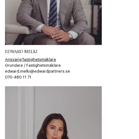
EDWARD MELKI
Ansvarig fastighetsmäklare
Grundare / Fastighetsmäklare
edward.melki@edwardpartners.se
070-480 11 71​​​​‌ ‍ ​‍​‍‌‍ ‌ ​‍‌‍‍‌‌‍‌ ‌‍‍‌‌‍ ‍​‍​‍​ ‍‍​‍​‍‌ ​ ‌‍​‌‌‍ ‍‌‍‍‌‌ ‌​‌ ‍‌​‍ ‍‌‍‍‌‌‍ ​‍​‍​‍ ​​‍​‍‌‍‍​‌ ​‍‌‍‌‌‌‍‌‍​‍​‍​ ‍‍​‍​‍​‍ ‌ ​ ‌ ‌​‌ ‌‌‌‍‌​‌‍‍‌‌‍ ​‍ ‌‍‍‌‌‍ ‍‌ ‌​‌‍‌‌‌‍ ‍‌ ‌​​‍ ‌‍‌‌‌‍‌​‌‍‍‌‌ ‌​​‍ ‌‍ ‌‌‍ ‌‍‌​‌‍‌‌​ ‌‌ ​​‌ ​‍‌‍‌‌‌ ​ ‌‍‌‌‌‍ ‍‌ ‌​‌‍​‌‌ ‌​‌‍‍‌‌‍ ‌‍ ‍​ ‍ ‌‍‍‌‌‍‌​​ ‌‌​‍​‌​​‌‌​ ‍​ ​‌​ ​‌​ ‌​​ ​‌​ ‌ ‌‌ ‌​‌‌‌​ ‌​ ‍ ‌ ‌​‌ ‍‌‌ ​​‌‍‌‌​ ‌‌‍‌‌‌‍ ‌‌ ​​‌‍ ​‌‍ ‌ ‍‌‌‍‌‌‌‍‌‌​ ‍ ‌ ​​‌‍​‌‌ ‌​‌‍‍​​ ‌‌‍​ ‌ ​‍‌‍ ‌​‍ ‍‌‍​ ‌‍‌‌‌‍ ​‌‍ ​‌‌​​‌‍‍​‌‍ ‌‍ ‍‌‍‌‌​ ‌‍​‍‌‍​‌‌ ​ ‌‍‌‌‌‌‌‌‌ ​‍‌‍ ​​ ‌​‍‌‌​ ​‍‌​‌‍‌ ​ ‌ ‌​‌ ‌‌‌‍‌​‌‍‍‌‌‍ ​‍‌‍‌‍‍‌‌‍‌​​ ‌‌​‍​‌​​‌‌​ ‍​ ​‌​ ​‌​ ‌​​ ​‌​ ‌ ‌‌ ‌​‌‌‌​ ‌​‍‌‍‌ ‌​‌ ‍‌‌ ​​‌‍‌‌​ ‌‌‍‌‌‌‍ ‌‌ ​​‌‍ ​‌‍ ‌ ‍‌‌‍‌‌‌‍‌‌​‍‌‍‌ ​​‌‍​‌‌ ‌​‌‍‍​​ ‌‌‍​ ‌ ​‍‌‍ ‌​‍ ‍‌‍​ ‌‍‌‌‌‍ ​‌‍ ​‌‌​​‌‍‍​‌‍ ‌‍ ‍‌‍‌‌​‍‌‍‌‍‍‌‌ ​ ‌​‌​‌ ​‍‌‍​‌‌‍‌‍‌ ‌​​ ‌​‍​‍‌ ‌