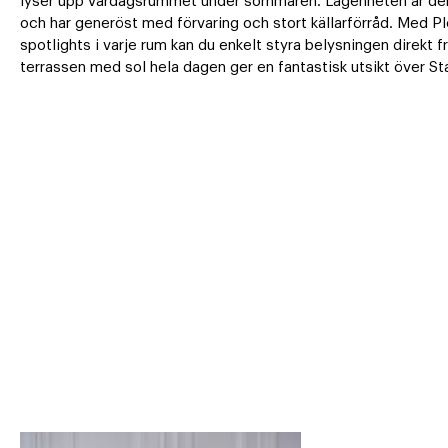
lyser upp vardagsrummet under sommaren. Lägenheten är den 
och har generöst med förvaring och stort källarförråd. Med Ple
spotlights i varje rum kan du enkelt styra belysningen direkt f
terrassen med sol hela dagen ger en fantastisk utsikt över St