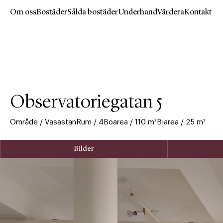
Om oss
Bostäder
Sålda bostäder
Underhand
Värdera
Kontakt
Hoppa
till
huvudinnehåll
Observatoriegatan 5
Område
/
Vasastan
Rum
/
4
Boarea
/
110
m²
Biarea
/
25
m²
Bilder