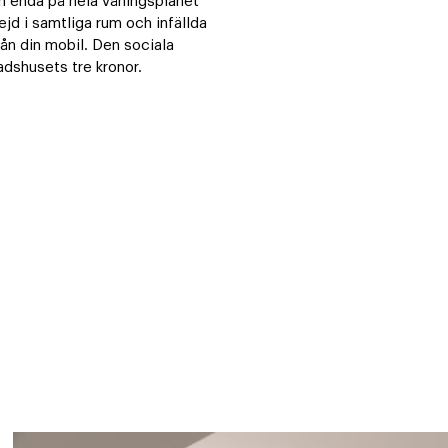
enda på hela våningsplanet 
jd i samtliga rum och infällda 
rån din mobil. Den sociala 
adshusets tre kronor.