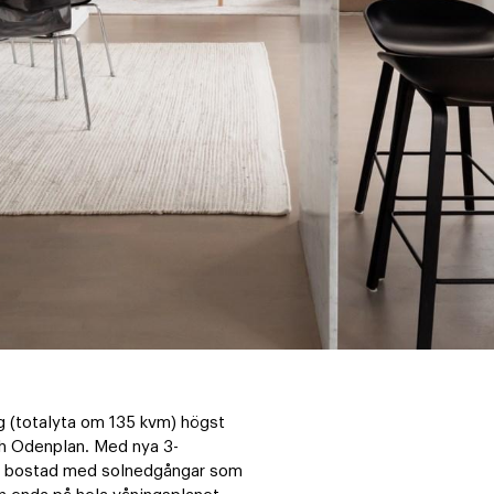
g (totalyta om 135 kvm) högst 
ch Odenplan. Med nya 3-
jus bostad med solnedgångar som 