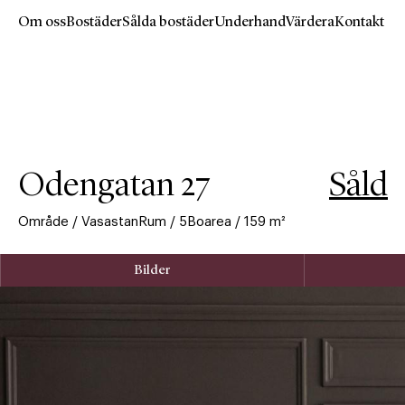
Om oss
Bostäder
Sålda bostäder
Underhand
Värdera
Kontakt
Hoppa
till
huvudinnehåll
Odengatan 27
Såld
Område
/
Vasastan
Rum
/
5
Boarea
/
159
m²
Bilder