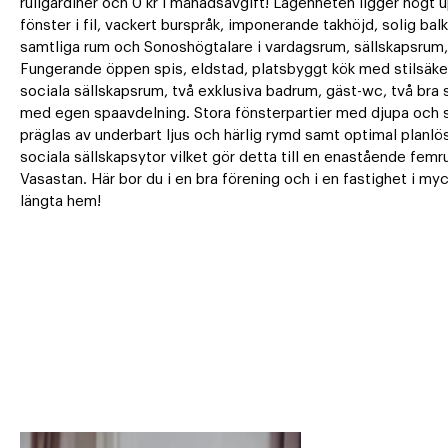
rullgardiner och 0 kr i månadsavgift! Lägenheten ligger högt u
fönster i fil, vackert burspråk, imponerande takhöjd, solig balk
samtliga rum och Sonoshögtalare i vardagsrum, sällskapsrum, 
Fungerande öppen spis, eldstad, platsbyggt kök med stilsäker 
sociala sällskapsrum, två exklusiva badrum, gäst-wc, två br
med egen spaavdelning. Stora fönsterpartier med djupa och s
präglas av underbart ljus och härlig rymd samt optimal planlös
sociala sällskapsytor vilket gör detta till en enastående fem
Vasastan. Här bor du i en bra förening och i en fastighet i my
längta hem!