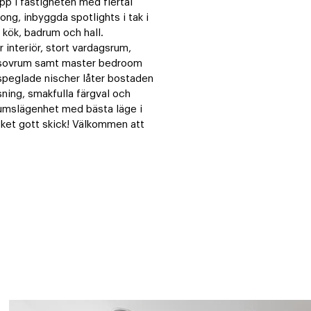
pp i fastigheten med flertal 
ong, inbyggda spotlights i tak i 
kök, badrum och hall. 
interiör, stort vardagsrum, 
a sovrum samt master bedroom 
peglade nischer låter bostaden 
ning, smakfulla färgval och 
rumslägenhet med bästa läge i 
cket gott skick! Välkommen att 