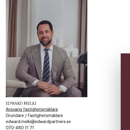
EDWARD MELKI
Ansvarig fastighetsmäklare
Grundare / Fastighetsmäklare
edward.melki@edwardpartners.se
070-480 11 71​​​​‌ ‍ ​‍​‍‌‍ ‌ ​‍‌‍‍‌‌‍‌ ‌‍‍‌‌‍ ‍​‍​‍​ ‍‍​‍​‍‌ ​ ‌‍​‌‌‍ ‍‌‍‍‌‌ ‌​‌ ‍‌​‍ ‍‌‍‍‌‌‍ ​‍​‍​‍ ​​‍​‍‌‍‍​‌ ​‍‌‍‌‌‌‍‌‍​‍​‍​ ‍‍​‍​‍​‍ ‌ ​ ‌ ‌​‌ ‌‌‌‍‌​‌‍‍‌‌‍ ​‍ ‌‍‍‌‌‍ ‍‌ ‌​‌‍‌‌‌‍ ‍‌ ‌​​‍ ‌‍‌‌‌‍‌​‌‍‍‌‌ ‌​​‍ ‌‍ ‌‌‍ ‌‍‌​‌‍‌‌​ ‌‌ ​​‌ ​‍‌‍‌‌‌ ​ ‌‍‌‌‌‍ ‍‌ ‌​‌‍​‌‌ ‌​‌‍‍‌‌‍ ‌‍ ‍​ ‍ ‌‍‍‌‌‍‌​​ ‌‌​‍​‌​​‌‌​ ‍​ ​‌​ ​‌​ ‌​​ ​‌​ ‌ ‌‌ ‌​‌‌‌​ ‌​ ‍ ‌ ‌​‌ ‍‌‌ ​​‌‍‌‌​ ‌‌‍‌‌‌‍ ‌‌ ​​‌‍ ​‌‍ ‌ ‍‌‌‍‌‌‌‍‌‌​ ‍ ‌ ​​‌‍​‌‌ ‌​‌‍‍​​ ‌‌‍​ ‌ ​‍‌‍ ‌​‍ ‍‌‍​ ‌‍‌‌‌‍ ​‌‍ ​‌‌​​‌‍‍​‌‍ ‌‍ ‍‌‍‌‌​ ‌‍​‍‌‍​‌‌ ​ ‌‍‌‌‌‌‌‌‌ ​‍‌‍ ​​ ‌​‍‌‌​ ​‍‌​‌‍‌ ​ ‌ ‌​‌ ‌‌‌‍‌​‌‍‍‌‌‍ ​‍‌‍‌‍‍‌‌‍‌​​ ‌‌​‍​‌​​‌‌​ ‍​ ​‌​ ​‌​ ‌​​ ​‌​ ‌ ‌‌ ‌​‌‌‌​ ‌​‍‌‍‌ ‌​‌ ‍‌‌ ​​‌‍‌‌​ ‌‌‍‌‌‌‍ ‌‌ ​​‌‍ ​‌‍ ‌ ‍‌‌‍‌‌‌‍‌‌​‍‌‍‌ ​​‌‍​‌‌ ‌​‌‍‍​​ ‌‌‍​ ‌ ​‍‌‍ ‌​‍ ‍‌‍​ ‌‍‌‌‌‍ ​‌‍ ​‌‌​​‌‍‍​‌‍ ‌‍ ‍‌‍‌‌​‍‌‍‌‍‍‌‌ ​ ‌​‌​‌ ​‍‌‍​‌‌‍‌‍‌ ‌​​ ‌​‍​‍‌ ‌