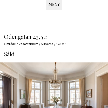
MENY
Hoppa
till
huvudinnehåll
Odengatan 43, 5tr
Område
/
Vasastan
Rum
/
5
Boarea
/
173
m²
Såld