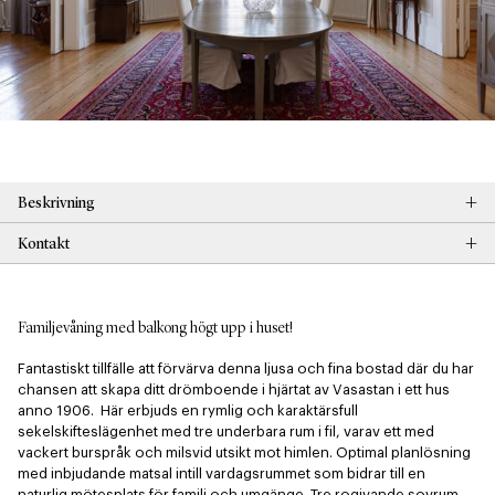
+
Beskrivning
+
Kontakt
Familjevåning med balkong högt upp i huset!
Fantastiskt tillfälle att förvärva denna ljusa och fina bostad där du har 
chansen att skapa ditt drömboende i hjärtat av Vasastan i ett hus 
anno 1906.  Här erbjuds en rymlig och karaktärsfull 
sekelskifteslägenhet med tre underbara rum i fil, varav ett med 
vackert burspråk och milsvid utsikt mot himlen. Optimal planlösning 
med inbjudande matsal intill vardagsrummet som bidrar till en 
naturlig mötesplats för familj och umgänge. Tre rogivande sovrum, 