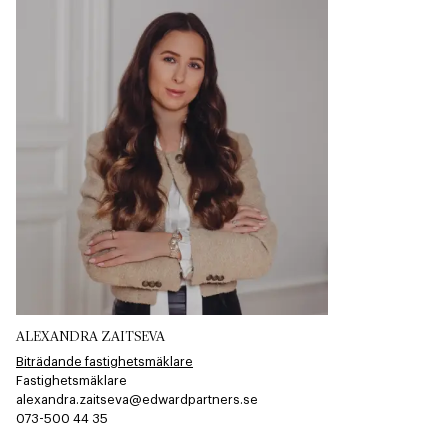
ALEXANDRA ZAITSEVA
Biträdande fastighetsmäklare
Fastighetsmäklare
alexandra.zaitseva@edwardpartners.se
073-500 44 35​​​​‌ ‍ ​‍​‍‌‍ ‌ ​‍‌‍‍‌‌‍‌ ‌‍‍‌‌‍ ‍​‍​‍​ ‍‍​‍​‍‌ ​ ‌‍​‌‌‍ ‍‌‍‍‌‌ ‌​‌ ‍‌​‍ ‍‌‍‍‌‌‍ ​‍​‍​‍ ​​‍​‍‌‍‍​‌ ​‍‌‍‌‌‌‍‌‍​‍​‍​ ‍‍​‍​‍​‍ ‌ ​ ‌ ‌​‌ ‌‌‌‍‌​‌‍‍‌‌‍ ​‍ ‌‍‍‌‌‍ ‍‌ ‌​‌‍‌‌‌‍ ‍‌ ‌​​‍ ‌‍‌‌‌‍‌​‌‍‍‌‌ ‌​​‍ ‌‍ ‌‌‍ ‌‍‌​‌‍‌‌​ ‌‌ ​​‌ ​‍‌‍‌‌‌ ​ ‌‍‌‌‌‍ ‍‌ ‌​‌‍​‌‌ ‌​‌‍‍‌‌‍ ‌‍ ‍​ ‍ ‌‍‍‌‌‍‌​​ ‌‌​‍​‌​​‌‌​ ‍‌​‌‌​ ‌​​ ‌ ​ ‌‍​ ​‍​ ​‍​ ​‍​ ‌ ‌​​‍‌​​‌​ ​‌‌​​ ​ ‌​​ ​‍‌​​‌​ ​‌‌​​‍​ ​‍‌​​ ‌​‌‌‌​‌‌​ ‌​​ ‌‌‌​​‌​ ‌‍​ ​‌‌​​‌​ ​‍​ ‍‌​ ‌ ​ ​‌​ ​​​ ‍ ‌ ‌​‌ ‍‌‌ ​​‌‍‌‌​ ‌‌‍‌‌‌‍ ‌‌ ​​‌‍ ​‌‍ ‌ ‍‌‌‍‌‌‌‍‌‌​ ‍ ‌ ​​‌‍​‌‌ ‌​‌‍‍​​ ‌‌‍​ ‌ ​‍‌‍ ‌​‍ ‍‌‍​ ‌‍‌‌‌‍ ​‌‍ ​‌‌​​‌‍‍​‌‍ ‌‍ ‍‌‍‌‌​ ‌‍​‍‌‍​‌‌ ​ ‌‍‌‌‌‌‌‌‌ ​‍‌‍ ​​ ‌​‍‌‌​ ​‍‌​‌‍‌ ​ ‌ ‌​‌ ‌‌‌‍‌​‌‍‍‌‌‍ ​‍‌‍‌‍‍‌‌‍‌​​ ‌‌​‍​‌​​‌‌​ ‍‌​‌‌​ ‌​​ ‌ ​ ‌‍​ ​‍​ ​‍​ ​‍​ ‌ ‌​​‍‌​​‌​ ​‌‌​​ ​ ‌​​ ​‍‌​​‌​ ​‌‌​​‍​ ​‍‌​​ ‌​‌‌‌​‌‌​ ‌​​ ‌‌‌​​‌​ ‌‍​ ​‌‌​​‌​ ​‍​ ‍‌​ ‌ ​ ​‌​ ​​​‍‌‍‌ ‌​‌ ‍‌‌ ​​‌‍‌‌​ ‌‌‍‌‌‌‍ ‌‌ ​​‌‍ ​‌‍ ‌ ‍‌‌‍‌‌‌‍‌‌​‍‌‍‌ ​​‌‍​‌‌ ‌​‌‍‍​​ ‌‌‍​ ‌ ​‍‌‍ ‌​‍ ‍‌‍​ ‌‍‌‌‌‍ ​‌‍ ​‌‌​​‌‍‍​‌‍ ‌‍ ‍‌‍‌‌​‍‌‍‌‍‍‌‌ ​ ‌​‌​‌ ​‍‌‍​‌‌‍‌‍‌ ‌​​ ‌​‍​‍‌ ‌