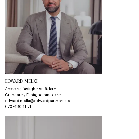
EDWARD MELKI
Ansvarig fastighetsmäklare
Grundare / Fastighetsmäklare
edward.melki@edwardpartners.se
070-480 11 71​​​​‌ ‍ ​‍​‍‌‍ ‌ ​‍‌‍‍‌‌‍‌ ‌‍‍‌‌‍ ‍​‍​‍​ ‍‍​‍​‍‌ ​ ‌‍​‌‌‍ ‍‌‍‍‌‌ ‌​‌ ‍‌​‍ ‍‌‍‍‌‌‍ ​‍​‍​‍ ​​‍​‍‌‍‍​‌ ​‍‌‍‌‌‌‍‌‍​‍​‍​ ‍‍​‍​‍​‍ ‌ ​ ‌ ‌​‌ ‌‌‌‍‌​‌‍‍‌‌‍ ​‍ ‌‍‍‌‌‍ ‍‌ ‌​‌‍‌‌‌‍ ‍‌ ‌​​‍ ‌‍‌‌‌‍‌​‌‍‍‌‌ ‌​​‍ ‌‍ ‌‌‍ ‌‍‌​‌‍‌‌​ ‌‌ ​​‌ ​‍‌‍‌‌‌ ​ ‌‍‌‌‌‍ ‍‌ ‌​‌‍​‌‌ ‌​‌‍‍‌‌‍ ‌‍ ‍​ ‍ ‌‍‍‌‌‍‌​​ ‌‌​‍​‌​​‌‌​ ‍​ ​‌​ ​‌​ ‌​​ ​‌​ ‌ ‌‌ ‌​‌‌‌​ ‌​ ‍ ‌ ‌​‌ ‍‌‌ ​​‌‍‌‌​ ‌‌‍‌‌‌‍ ‌‌ ​​‌‍ ​‌‍ ‌ ‍‌‌‍‌‌‌‍‌‌​ ‍ ‌ ​​‌‍​‌‌ ‌​‌‍‍​​ ‌‌‍​ ‌ ​‍‌‍ ‌​‍ ‍‌‍​ ‌‍‌‌‌‍ ​‌‍ ​‌‌​​‌‍‍​‌‍ ‌‍ ‍‌‍‌‌​ ‌‍​‍‌‍​‌‌ ​ ‌‍‌‌‌‌‌‌‌ ​‍‌‍ ​​ ‌​‍‌‌​ ​‍‌​‌‍‌ ​ ‌ ‌​‌ ‌‌‌‍‌​‌‍‍‌‌‍ ​‍‌‍‌‍‍‌‌‍‌​​ ‌‌​‍​‌​​‌‌​ ‍​ ​‌​ ​‌​ ‌​​ ​‌​ ‌ ‌‌ ‌​‌‌‌​ ‌​‍‌‍‌ ‌​‌ ‍‌‌ ​​‌‍‌‌​ ‌‌‍‌‌‌‍ ‌‌ ​​‌‍ ​‌‍ ‌ ‍‌‌‍‌‌‌‍‌‌​‍‌‍‌ ​​‌‍​‌‌ ‌​‌‍‍​​ ‌‌‍​ ‌ ​‍‌‍ ‌​‍ ‍‌‍​ ‌‍‌‌‌‍ ​‌‍ ​‌‌​​‌‍‍​‌‍ ‌‍ ‍‌‍‌‌​‍‌‍‌‍‍‌‌ ​ ‌​‌​‌ ​‍‌‍​‌‌‍‌‍‌ ‌​​ ‌​‍​‍‌ ‌