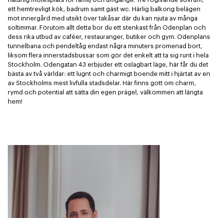
ett hemtrevligt kök, badrum samt gäst wc. Härlig balkong belägen 
mot innergård med utsikt över takåsar där du kan njuta av många 
soltimmar. Förutom allt detta bor du ett stenkast från Odenplan och 
dess rika utbud av caféer, restauranger, butiker och gym. Odenplans 
tunnelbana och pendeltåg endast några minuters promenad bort, 
liksom flera innerstadsbussar som gör det enkelt att ta sig runt i hela 
Stockholm. Odengatan 43 erbjuder ett oslagbart läge, här får du det 
bästa av två världar: ett lugnt och charmigt boende mitt i hjärtat av en 
av Stockholms mest livfulla stadsdelar. Här finns gott om charm, 
rymd och potential att sätta din egen prägel, välkommen att längta 
hem!