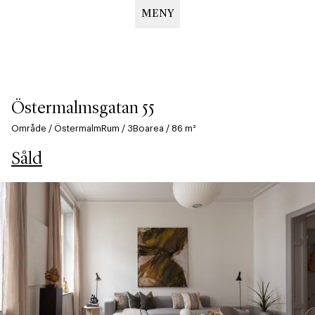
MENY
Hoppa
till
huvudinnehåll
Östermalmsgatan 55
Område
/
Östermalm
Rum
/
3
Boarea
/
86
m²
Såld