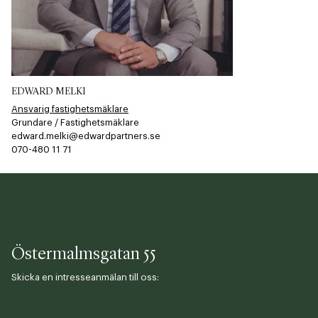
EDWARD MELKI
Ansvarig fastighetsmäklare
Grundare / Fastighetsmäklare
edward.melki@edwardpartners.se
070-480 11 71​​​​‌ ‍ ​‍​‍‌‍ ‌ ​‍‌‍‍‌‌‍‌ ‌‍‍‌‌‍ ‍​‍​‍​ ‍‍​‍​‍‌ ​ ‌‍​‌‌‍ ‍‌‍‍‌‌ ‌​‌ ‍‌​‍ ‍‌‍‍‌‌‍ ​‍​‍​‍ ​​‍​‍‌‍‍​‌ ​‍‌‍‌‌‌‍‌‍​‍​‍​ ‍‍​‍​‍​‍ ‌ ​ ‌ ‌​‌ ‌‌‌‍‌​‌‍‍‌‌‍ ​‍ ‌‍‍‌‌‍ ‍‌ ‌​‌‍‌‌‌‍ ‍‌ ‌​​‍ ‌‍‌‌‌‍‌​‌‍‍‌‌ ‌​​‍ ‌‍ ‌‌‍ ‌‍‌​‌‍‌‌​ ‌‌ ​​‌ ​‍‌‍‌‌‌ ​ ‌‍‌‌‌‍ ‍‌ ‌​‌‍​‌‌ ‌​‌‍‍‌‌‍ ‌‍ ‍​ ‍ ‌‍‍‌‌‍‌​​ ‌‌​‍​‌​​‌‌​ ‍​ ​‌​ ​‌​ ‌​​ ​‌​ ‌ ‌‌ ‌​‌‌‌​ ‌​ ‍ ‌ ‌​‌ ‍‌‌ ​​‌‍‌‌​ ‌‌‍‌‌‌‍ ‌‌ ​​‌‍ ​‌‍ ‌ ‍‌‌‍‌‌‌‍‌‌​ ‍ ‌ ​​‌‍​‌‌ ‌​‌‍‍​​ ‌‌‍​ ‌ ​‍‌‍ ‌​‍ ‍‌‍​ ‌‍‌‌‌‍ ​‌‍ ​‌‌​​‌‍‍​‌‍ ‌‍ ‍‌‍‌‌​ ‌‍​‍‌‍​‌‌ ​ ‌‍‌‌‌‌‌‌‌ ​‍‌‍ ​​ ‌​‍‌‌​ ​‍‌​‌‍‌ ​ ‌ ‌​‌ ‌‌‌‍‌​‌‍‍‌‌‍ ​‍‌‍‌‍‍‌‌‍‌​​ ‌‌​‍​‌​​‌‌​ ‍​ ​‌​ ​‌​ ‌​​ ​‌​ ‌ ‌‌ ‌​‌‌‌​ ‌​‍‌‍‌ ‌​‌ ‍‌‌ ​​‌‍‌‌​ ‌‌‍‌‌‌‍ ‌‌ ​​‌‍ ​‌‍ ‌ ‍‌‌‍‌‌‌‍‌‌​‍‌‍‌ ​​‌‍​‌‌ ‌​‌‍‍​​ ‌‌‍​ ‌ ​‍‌‍ ‌​‍ ‍‌‍​ ‌‍‌‌‌‍ ​‌‍ ​‌‌​​‌‍‍​‌‍ ‌‍ ‍‌‍‌‌​‍‌‍‌‍‍‌‌ ​ ‌​‌​‌ ​‍‌‍​‌‌‍‌‍‌ ‌​​ ‌​‍​‍‌ ‌
Östermalmsgatan 55
Skicka en intresseanmälan till oss: