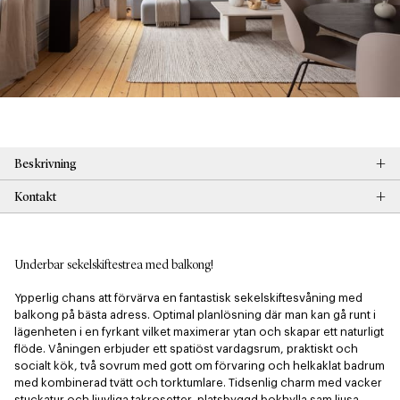
+
Beskrivning
+
Kontakt
Underbar sekelskiftestrea med balkong!
Ypperlig chans att förvärva en fantastisk sekelskiftesvåning med 
balkong på bästa adress. Optimal planlösning där man kan gå runt i 
lägenheten i en fyrkant vilket maximerar ytan och skapar ett naturligt 
flöde. Våningen erbjuder ett spatiöst vardagsrum, praktiskt och 
socialt kök, två sovrum med gott om förvaring och helkaklat badrum 
med kombinerad tvätt och torktumlare. Tidsenlig charm med vacker 
stuckatur och ljuvliga takrosetter, platsbyggd bokhylla sam ljusa 