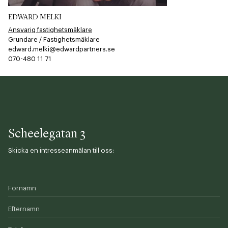
EDWARD MELKI
Ansvarig fastighetsmäklare
Grundare / Fastighetsmäklare
edward.melki@edwardpartners.se
070-480 11 71​​​​‌ ‍ ​‍​‍‌‍ ‌ ​‍‌‍‍‌‌‍‌ ‌‍‍‌‌‍ ‍​‍​‍​ ‍‍​‍​‍‌ ​ ‌‍​‌‌‍ ‍‌‍‍‌‌ ‌​‌ ‍‌​‍ ‍‌‍‍‌‌‍ ​‍​‍​‍ ​​‍​‍‌‍‍​‌ ​‍‌‍‌‌‌‍‌‍​‍​‍​ ‍‍​‍​‍​‍ ‌ ​ ‌ ‌​‌ ‌‌‌‍‌​‌‍‍‌‌‍ ​‍ ‌‍‍‌‌‍ ‍‌ ‌​‌‍‌‌‌‍ ‍‌ ‌​​‍ ‌‍‌‌‌‍‌​‌‍‍‌‌ ‌​​‍ ‌‍ ‌‌‍ ‌‍‌​‌‍‌‌​ ‌‌ ​​‌ ​‍‌‍‌‌‌ ​ ‌‍‌‌‌‍ ‍‌ ‌​‌‍​‌‌ ‌​‌‍‍‌‌‍ ‌‍ ‍​ ‍ ‌‍‍‌‌‍‌​​ ‌‌​‍​‌​​‌‌​ ‍​ ​‌​ ​‌​ ‌​​ ​‌​ ‌ ‌‌ ‌​‌‌‌​ ‌​ ‍ ‌ ‌​‌ ‍‌‌ ​​‌‍‌‌​ ‌‌‍‌‌‌‍ ‌‌ ​​‌‍ ​‌‍ ‌ ‍‌‌‍‌‌‌‍‌‌​ ‍ ‌ ​​‌‍​‌‌ ‌​‌‍‍​​ ‌‌‍​ ‌ ​‍‌‍ ‌​‍ ‍‌‍​ ‌‍‌‌‌‍ ​‌‍ ​‌‌​​‌‍‍​‌‍ ‌‍ ‍‌‍‌‌​ ‌‍​‍‌‍​‌‌ ​ ‌‍‌‌‌‌‌‌‌ ​‍‌‍ ​​ ‌​‍‌‌​ ​‍‌​‌‍‌ ​ ‌ ‌​‌ ‌‌‌‍‌​‌‍‍‌‌‍ ​‍‌‍‌‍‍‌‌‍‌​​ ‌‌​‍​‌​​‌‌​ ‍​ ​‌​ ​‌​ ‌​​ ​‌​ ‌ ‌‌ ‌​‌‌‌​ ‌​‍‌‍‌ ‌​‌ ‍‌‌ ​​‌‍‌‌​ ‌‌‍‌‌‌‍ ‌‌ ​​‌‍ ​‌‍ ‌ ‍‌‌‍‌‌‌‍‌‌​‍‌‍‌ ​​‌‍​‌‌ ‌​‌‍‍​​ ‌‌‍​ ‌ ​‍‌‍ ‌​‍ ‍‌‍​ ‌‍‌‌‌‍ ​‌‍ ​‌‌​​‌‍‍​‌‍ ‌‍ ‍‌‍‌‌​‍‌‍‌‍‍‌‌ ​ ‌​‌​‌ ​‍‌‍​‌‌‍‌‍‌ ‌​​ ‌​‍​‍‌ ‌
Scheelegatan 3
Skicka en intresseanmälan till oss:
Förnamn
Efternamn