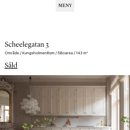
MENY
Hoppa
till
huvudinnehåll
Scheelegatan 3
Område
/
Kungsholmen
Rum
/
5
Boarea
/
143
m²
Såld