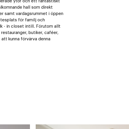
rade ytor och ett fantastiskt 
älkomnande hall som direkt 
ver samt vardagsrummet i öppen 
tesplats för familj och 
in closet intill. Förutom allt 
estauranger, butiker, caféer, 
att kunna förvärva denna 