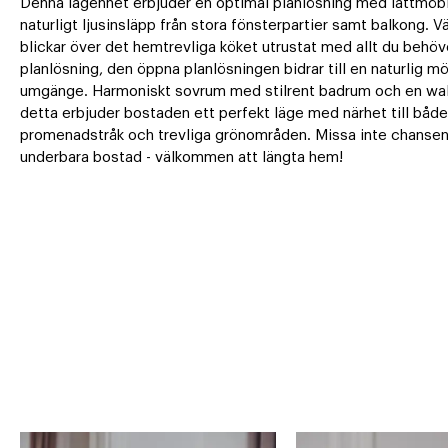
Denna lägenhet erbjuder en optimal planlösning med lättmöble
naturligt ljusinsläpp från stora fönsterpartier samt balkong. V
blickar över det hemtrevliga köket utrustat med allt du behö
planlösning, den öppna planlösningen bidrar till en naturlig mö
umgänge. Harmoniskt sovrum med stilrent badrum och en walk - 
detta erbjuder bostaden ett perfekt läge med närhet till både r
promenadstråk och trevliga grönområden. Missa inte chansen 
underbara bostad - välkommen att längta hem!