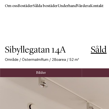
Om oss
Bostäder
Sålda bostäder
Underhand
Värdera
Kontakt
Hoppa
till
huvudinnehåll
Sibyllegatan 14A
Såld
Område
/
Östermalm
Rum
/
2
Boarea
/
52
m²
Bilder