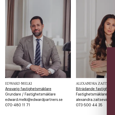
EDWARD MELKI
ALEXANDRA ZAITSEVA
Ansvarig fastighetsmäklare
Biträdande fastighets
Grundare / Fastighetsmäklare
Fastighetsmäklare
edward.melki@edwardpartners.se
alexandra.zaitseva@ed
070-480 11 71​​​​‌ ‍ ​‍​‍‌‍ ‌ ​‍‌‍‍‌‌‍‌ ‌‍‍‌‌‍ ‍​‍​‍​ ‍‍​‍​‍‌ ​ ‌‍​‌‌‍ ‍‌‍‍‌‌ ‌​‌ ‍‌​‍ ‍‌‍‍‌‌‍ ​‍​‍​‍ ​​‍​‍‌‍‍​‌ ​‍‌‍‌‌‌‍‌‍​‍​‍​ ‍‍​‍​‍​‍ ‌ ​ ‌ ‌​‌ ‌‌‌‍‌​‌‍‍‌‌‍ ​‍ ‌‍‍‌‌‍ ‍‌ ‌​‌‍‌‌‌‍ ‍‌ ‌​​‍ ‌‍‌‌‌‍‌​‌‍‍‌‌ ‌​​‍ ‌‍ ‌‌‍ ‌‍‌​‌‍‌‌​ ‌‌ ​​‌ ​‍‌‍‌‌‌ ​ ‌‍‌‌‌‍ ‍‌ ‌​‌‍​‌‌ ‌​‌‍‍‌‌‍ ‌‍ ‍​ ‍ ‌‍‍‌‌‍‌​​ ‌‌​‍​‌​​‌‌​ ‍​ ​‌​ ​‌​ ‌​​ ​‌​ ‌ ‌‌ ‌​‌‌‌​ ‌​ ‍ ‌ ‌​‌ ‍‌‌ ​​‌‍‌‌​ ‌‌‍‌‌‌‍ ‌‌ ​​‌‍ ​‌‍ ‌ ‍‌‌‍‌‌‌‍‌‌​ ‍ ‌ ​​‌‍​‌‌ ‌​‌‍‍​​ ‌‌‍​ ‌ ​‍‌‍ ‌​‍ ‍‌‍​ ‌‍‌‌‌‍ ​‌‍ ​‌‌​​‌‍‍​‌‍ ‌‍ ‍‌‍‌‌​ ‌‍​‍‌‍​‌‌ ​ ‌‍‌‌‌‌‌‌‌ ​‍‌‍ ​​ ‌​‍‌‌​ ​‍‌​‌‍‌ ​ ‌ ‌​‌ ‌‌‌‍‌​‌‍‍‌‌‍ ​‍‌‍‌‍‍‌‌‍‌​​ ‌‌​‍​‌​​‌‌​ ‍​ ​‌​ ​‌​ ‌​​ ​‌​ ‌ ‌‌ ‌​‌‌‌​ ‌​‍‌‍‌ ‌​‌ ‍‌‌ ​​‌‍‌‌​ ‌‌‍‌‌‌‍ ‌‌ ​​‌‍ ​‌‍ ‌ ‍‌‌‍‌‌‌‍‌‌​‍‌‍‌ ​​‌‍​‌‌ ‌​‌‍‍​​ ‌‌‍​ ‌ ​‍‌‍ ‌​‍ ‍‌‍​ ‌‍‌‌‌‍ ​‌‍ ​‌‌​​‌‍‍​‌‍ ‌‍ ‍‌‍‌‌​‍‌‍‌‍‍‌‌ ​ ‌​‌​‌ ​‍‌‍​‌‌‍‌‍‌ ‌​​ ‌​‍​‍‌ ‌
073-500 44 35​​​​‌ ‍ ​‍​‍‌‍ ‌ ​‍‌‍‍‌‌‍‌ ‌‍‍‌‌‍ ‍​‍​‍​ ‍‍​‍​‍‌ ​ ‌‍​‌‌‍ ‍‌‍‍‌‌ ‌​‌ ‍‌​‍ ‍‌‍‍‌‌‍ ​‍​‍​‍ ​​‍​‍‌‍‍​‌ ​‍‌‍‌‌‌‍‌‍​‍​‍​ ‍‍​‍​‍​‍ ‌ ​ ‌ ‌​‌ ‌‌‌‍‌​‌‍‍‌‌‍ ​‍ ‌‍‍‌‌‍ ‍‌ ‌​‌‍‌‌‌‍ ‍‌ ‌​​‍ ‌‍‌‌‌‍‌​‌‍‍‌‌ ‌​​‍ ‌‍ ‌‌‍ ‌‍‌​‌‍‌‌​ ‌‌ ​​‌ ​‍‌‍‌‌‌ ​ ‌‍‌‌‌‍ ‍‌ ‌​‌‍​‌‌ ‌​‌‍‍‌‌‍ ‌‍ ‍​ ‍ ‌‍‍‌‌‍‌​​ ‌‌​‍​‌​​‌‌​ ‍‌​‌‌​ ‌​​ ‌ ​ ‌‍​ ​‍​ ​‍​ ​‍​ ‌ ‌​​‍‌​​‌​ ​‌‌​​ ​ ‌​​ ​‍‌​​‌​ ​‌‌​​‍​ ​‍‌​​ ‌​‌‌‌​‌‌​ ‌​​ ‌‌‌​​‌​ ‌‍​ ​‌‌​​‌​ ​‍​ ‍‌​ ‌ ​ ​‌​ ​​​ ‍ ‌ ‌​‌ ‍‌‌ ​​‌‍‌‌​ ‌‌‍‌‌‌‍ ‌‌ ​​‌‍ ​‌‍ ‌ ‍‌‌‍‌‌‌‍‌‌​ ‍ ‌ ​​‌‍​‌‌ ‌​‌‍‍​​ ‌‌‍​ ‌ ​‍‌‍ ‌​‍ ‍‌‍​ ‌‍‌‌‌‍ ​‌‍ ​‌‌​​‌‍‍​‌‍ ‌‍ ‍‌‍‌‌​ ‌‍​‍‌‍​‌‌ ​ ‌‍‌‌‌‌‌‌‌ ​‍‌‍ ​​ ‌​‍‌‌​ ​‍‌​‌‍‌ ​ ‌ ‌​‌ ‌‌‌‍‌​‌‍‍‌‌‍ ​‍‌‍‌‍‍‌‌‍‌​​ ‌‌​‍​‌​​‌‌​ ‍‌​‌‌​ ‌​​ ‌ ​ ‌‍​ ​‍​ ​‍​ ​‍​ ‌ ‌​​‍‌​​‌​ ​‌‌​​ ​ ‌​​ ​‍‌​​‌​ ​‌‌​​‍​ ​‍‌​​ ‌​‌‌‌​‌‌​ ‌​​ ‌‌‌​​‌​ ‌‍​ ​‌‌​​‌​ ​‍​ ‍‌​ ‌ ​ ​‌​ ​​​‍‌‍‌ ‌​‌ ‍‌‌ ​​‌‍‌‌​ ‌‌‍‌‌‌‍ ‌‌ ​​‌‍ ​‌‍ ‌ ‍‌‌‍‌‌‌‍‌‌​‍‌‍‌ ​​‌‍​‌‌ ‌​‌‍‍​​ ‌‌‍​ ‌ ​‍‌‍ ‌​‍ ‍‌‍​ ‌‍‌‌‌‍ ​‌‍ ​‌‌​​‌‍‍​‌‍ ‌‍ ‍‌‍‌‌​‍‌‍‌‍‍‌‌ ​ ‌​‌​‌ ​‍‌‍​‌‌‍‌‍‌ ‌​​ ‌​‍​‍‌ ‌