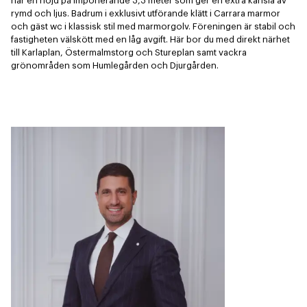
har en höjd på imponerande 3,3 meter som ger en extra känsla av 
rymd och ljus. Badrum i exklusivt utförande klätt i Carrara marmor 
och gäst wc i klassisk stil med marmorgolv. Föreningen är stabil och 
fastigheten välskött med en låg avgift. Här bor du med direkt närhet 
till Karlaplan, Östermalmstorg och Stureplan samt vackra 
grönområden som Humlegården och Djurgården.