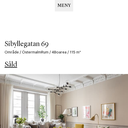
MENY
Hoppa
till
huvudinnehåll
Sibyllegatan 69
Område
/
Östermalm
Rum
/
4
Boarea
/
115
m²
Såld