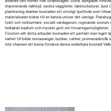
alldeles runt hörnet från Strandvägen. Stora, speglade fönster, st
imponerande takhöjd, vackra vägglister, takstuckaturer, ljust
planlösning skänker bostaden ett otroligt ljusflöde som tills
materialvalen bidrar till en känsla utöver det vanliga. Platsb
tvätt och torktumlare, socialt vardagsrum, rogivande sovrum 
helkaklat badrum och mycket gott om förvaringsmöjligheter. 

Förutom allt detta erbjuder bostaden ett perfekt men lugnt lä
närhet till både restauranger, butiker, caféer, promenadstråk 
inte chansen att kunna förvärva denna underbara bostad! Väl