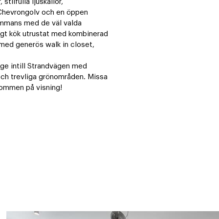
ilfulla ljuskällor, 
 Chevrongolv och en öppen 
ammans med de väl valda 
yggt kök utrustat med kombinerad 
med generös walk in closet, 
ge intill Strandvägen med 
och trevliga grönområden. Missa 
kommen på visning!