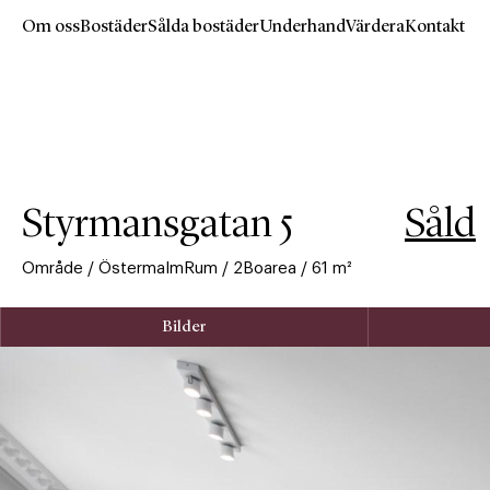
Om oss
Bostäder
Sålda bostäder
Underhand
Värdera
Kontakt
Hoppa
till
huvudinnehåll
Styrmansgatan 5
Såld
Område
/
Östermalm
Rum
/
2
Boarea
/
61
m²
Bilder