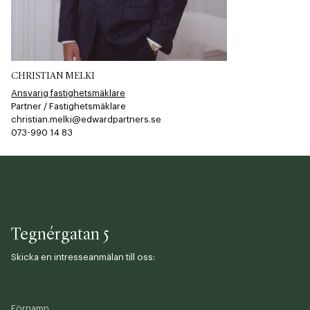
CHRISTIAN MELKI
Ansvarig fastighetsmäklare
Partner / Fastighetsmäklare
christian.melki@edwardpartners.se
073-990 14 83
Tegnérgatan 5
Skicka en intresseanmälan till oss:
Förnamn