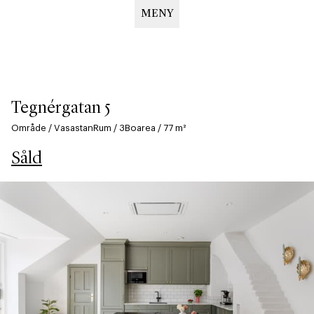
MENY
Hoppa
till
huvudinnehåll
Tegnérgatan 5
Område
/
Vasastan
Rum
/
3
Boarea
/
77
m²
Såld