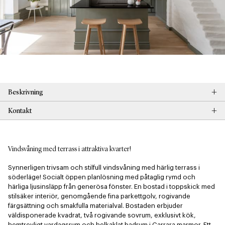
+
Beskrivning
+
Kontakt
Vindsvåning med terrass i attraktiva kvarter!
Synnerligen trivsam och stilfull vindsvåning med härlig terrass i 
söderläge! Socialt öppen planlösning med påtaglig rymd och 
härliga ljusinsläpp från generösa fönster. En bostad i toppskick med 
stilsäker interiör, genomgående fina parkettgolv, rogivande 
färgsättning och smakfulla materialval. Bostaden erbjuder 
väldisponerade kvadrat, två rogivande sovrum, exklusivt kök, 
hemtrevligt vardagsrum och helkaklat badrum i Carrara marmor. Ett 