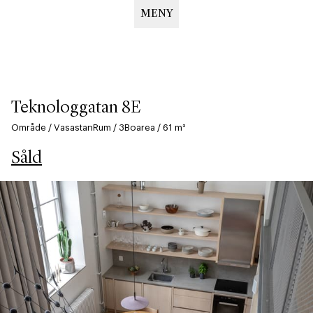
MENY
Hoppa
till
huvudinnehåll
Teknologgatan 8E
Område
/
Vasastan
Rum
/
3
Boarea
/
61
m²
Såld