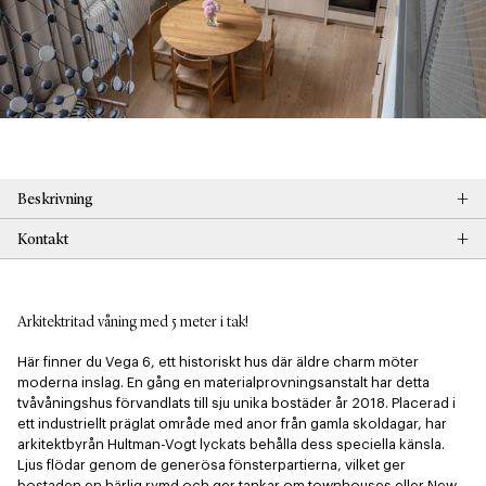
+
Beskrivning
+
Kontakt
Arkitektritad våning med 5 meter i tak!
Här finner du Vega 6, ett historiskt hus där äldre charm möter 
moderna inslag. En gång en materialprovningsanstalt har detta 
tvåvåningshus förvandlats till sju unika bostäder år 2018. Placerad i 
ett industriellt präglat område med anor från gamla skoldagar, har 
arkitektbyrån Hultman-Vogt lyckats behålla dess speciella känsla. 
Ljus flödar genom de generösa fönsterpartierna, vilket ger 
bostaden en härlig rymd och ger tankar om townhouses eller New 