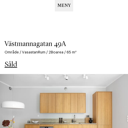
MENY
Hoppa
till
huvudinnehåll
Västmannagatan 49A
Område
/
Vasastan
Rum
/
2
Boarea
/
65
m²
Såld