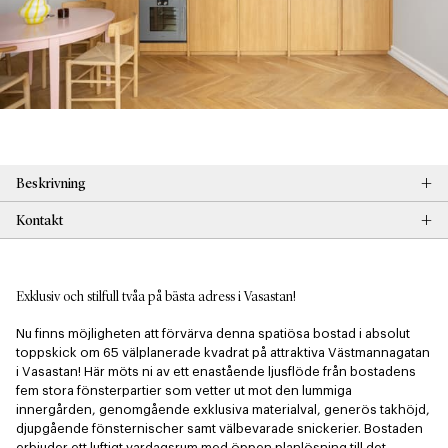
+
Beskrivning
+
Kontakt
Exklusiv och stilfull tvåa på bästa adress i Vasastan!
Nu finns möjligheten att förvärva denna spatiösa bostad i absolut 
toppskick om 65 välplanerade kvadrat på attraktiva Västmannagatan 
i Vasastan! Här möts ni av ett enastående ljusflöde från bostadens 
fem stora fönsterpartier som vetter ut mot den lummiga 
innergården, genomgående exklusiva materialval, generös takhöjd, 
djupgående fönsternischer samt välbevarade snickerier. Bostaden 
erbjuder ett luftigt vardagsrum med öppen planlösning till det 