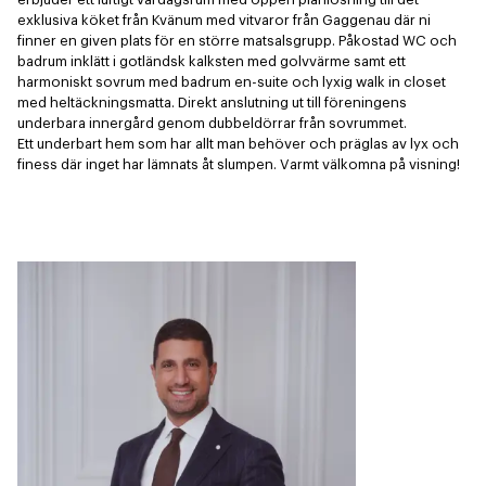
exklusiva köket från Kvänum med vitvaror från Gaggenau där ni 
finner en given plats för en större matsalsgrupp. Påkostad WC och 
badrum inklätt i gotländsk kalksten med golvvärme samt ett 
harmoniskt sovrum med badrum en-suite och lyxig walk in closet 
med heltäckningsmatta. Direkt anslutning ut till föreningens 
underbara innergård genom dubbeldörrar från sovrummet. 

Ett underbart hem som har allt man behöver och präglas av lyx och 
finess där inget har lämnats åt slumpen. Varmt välkomna på visning!