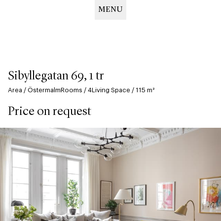
MENU
Hoppa
till
huvudinnehåll
Sibyllegatan 69, 1 tr
Area
/
Östermalm
Rooms
/
4
Living Space
/
115
m²
Price on request