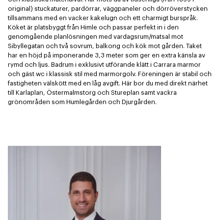
original) stuckaturer, pardörrar, väggpaneler och dörröverstycken 
tillsammans med en vacker kakelugn och ett charmigt burspråk. 
Köket är platsbyggt från Himle och passar perfekt in i den 
genomgående planlösningen med vardagsrum/matsal mot 
Sibyllegatan och två sovrum, balkong och kök mot gården. Taket 
har en höjd på imponerande 3,3 meter som ger en extra känsla av 
rymd och ljus. Badrum i exklusivt utförande klätt i Carrara marmor 
och gäst wc i klassisk stil med marmorgolv. Föreningen är stabil och 
fastigheten välskött med en låg avgift. Här bor du med direkt närhet 
till Karlaplan, Östermalmstorg och Stureplan samt vackra 
grönområden som Humlegården och Djurgården.