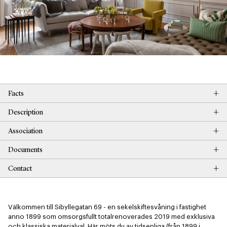
+
Facts
+
Description
+
Association
+
Documents
+
Contact
Välkommen till Sibyllegatan 69 - en sekelskiftesvåning i fastighet 
anno 1899 som omsorgsfullt totalrenoverades 2019 med exklusiva 
och klassiska materialval. Här möts du av tidsenliga (från 1899 i 