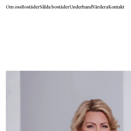
Om oss
Bostäder
Sålda bostäder
Underhand
Värdera
Kontakt
Hoppa
till
huvudinnehåll