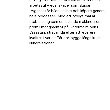
/
sitt öga för detaljer och sin strukturerade
arbetsstil – egenskaper som skapar
trygghet för både säljare och köpare genom
hela processen. Med ett tydligt mål att
etablera sig som en ledande mäklare inom
premiumsegmentet på Östermalm och i
Vasastan, strävar Ida efter att leverera
kvalitet i varje affär och bygga långsiktiga
kundrelationer.