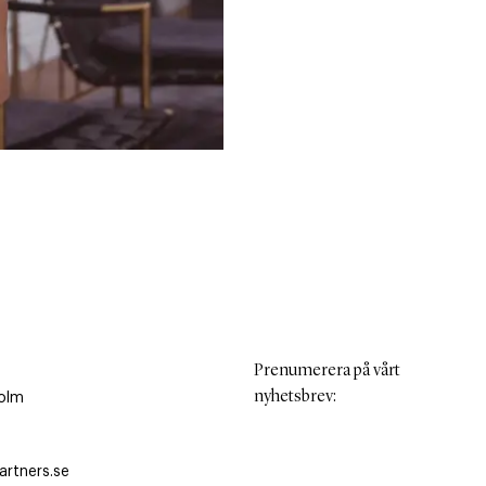
Prenumerera på vårt
nyhetsbrev
:
olm
rtners.se